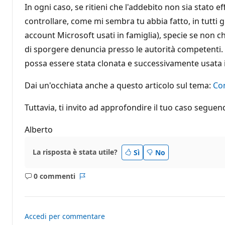
In ogni caso, se ritieni che l'addebito non sia stato 
controllare, come mi sembra tu abbia fatto, in tutti g
account Microsoft usati in famiglia), specie se non c
di sporgere denuncia presso le autorità competenti. S
possa essere stata clonata e successivamente usata il
Dai un'occhiata anche a questo articolo sul tema:
Com
Tuttavia, ti invito ad approfondire il tuo caso seguend
Alberto
La risposta è stata utile?
Sì
No
0 commenti
Nessun
Report
commento
Accedi per commentare