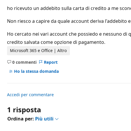
i
r
ho ricevuto un addebito sulla carta di credito a me scon
e
p
u
Non riesco a capire da quale account deriva l'addebito e 
t
a
z
Ho cercato nei vari account che possiedo e nessuno di
i
credito salvata come opzione di pagamento.
o
n
Microsoft 365 e Office | Altro
e
0 commenti
Report
Nessun
commento
Ho la stessa domanda
Accedi per commentare
1 risposta
Ordina per:
Più utili