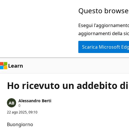
Ignora
Questo browser
e
passa
Esegui l'aggiornamento 
al
aggiornamenti della si
contenuto
Scarica Microsoft Ed
principale
Learn
Ho ricevuto un addebito d
Alessandro Berti
P
0
u
22 ago 2025, 09:10
n
t
i
Buongiorno
d