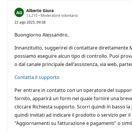
Alberto Giura
P
13,210
•
Moderatore volontario
u
22 ago 2025, 09:38
n
t
i
Buongiorno Alessandro,
d
i
r
Innanzitutto, suggerirei di contattare direttamente
e
p
possiamo eseguire alcun tipo di controllo. Puoi prova
u
o dal canale principale dell'assistenza, via web, part
t
a
z
Contatta il supporto
i
o
n
Per entrare in contatto con un operatore del support
e
fornito, apparirà un form nel quale fornire una brev
cliccare Richiesta supporto. Scorri quindi in basso la 
quindi invitati ad indicare il prodotto o servizio per 
"Aggiornamenti su fatturazione e pagamenti" o simil