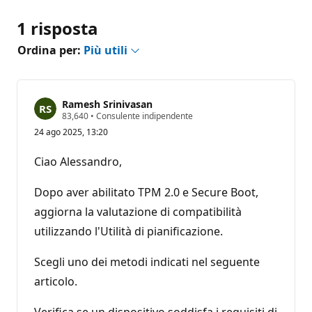
1 risposta
Ordina per:
Più utili
Ramesh Srinivasan
P
83,640
•
Consulente indipendente
u
24 ago 2025, 13:20
n
t
i
Ciao Alessandro,
d
i
r
Dopo aver abilitato TPM 2.0 e Secure Boot,
e
p
aggiorna la valutazione di compatibilità
u
utilizzando l'Utilità di pianificazione.
t
a
z
Scegli uno dei metodi indicati nel seguente
i
o
articolo.
n
e
Verifica se un dispositivo soddisfa i requisiti di