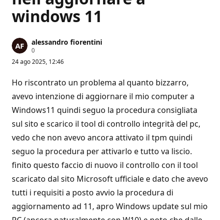
windows 11
alessandro fiorentini
P
0
u
24 ago 2025, 12:46
n
t
i
Ho riscontrato un problema al quanto bizzarro,
d
i
avevo intenzione di aggiornare il mio computer a
r
Windows11 quindi seguo la procedura consigliata
e
p
sul sito e scarico il tool di controllo integrità del pc,
u
t
vedo che non avevo ancora attivato il tpm quindi
a
z
seguo la procedura per attivarlo e tutto va liscio.
i
o
finito questo faccio di nuovo il controllo con il tool
n
e
scaricato dal sito Microsoft ufficiale e dato che avevo
tutti i requisiti a posto avvio la procedura di
aggiornamento ad 11, apro Windows update sul mio