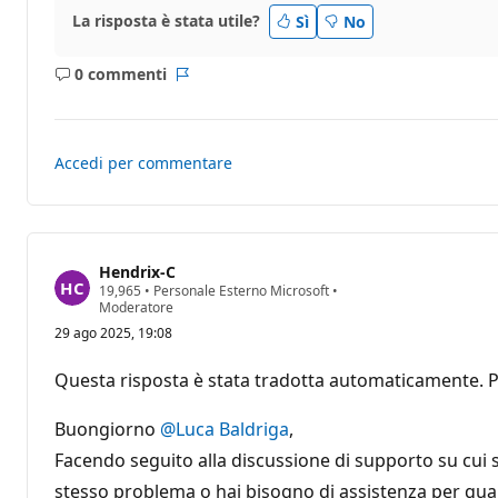
La risposta è stata utile?
Sì
No
0 commenti
Nessun
Report
commento
Accedi per commentare
Hendrix-C
P
19,965
•
Personale Esterno Microsoft
•
u
Moderatore
n
29 ago 2025, 19:08
t
i
d
Questa risposta è stata tradotta automaticamente. P
i
r
e
Buongiorno
@Luca Baldriga
,
p
u
Facendo seguito alla discussione di supporto su cui 
t
stesso problema o hai bisogno di assistenza per qualsi
a