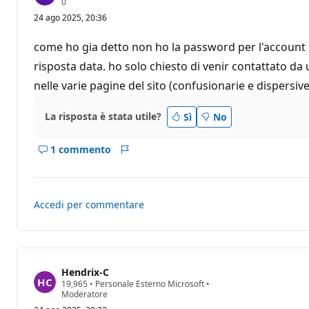
P
0
u
24 ago 2025, 20:36
n
t
i
come ho gia detto non ho la password per l'account in
d
i
risposta data. ho solo chiesto di venir contattato d
r
nelle varie pagine del sito (confusionarie e dispersive
e
p
u
t
La risposta è stata utile?
Sì
No
a
z
i
1 commento
Mostra
Report
o
n
i
e
commenti
per
Accedi per commentare
questo
risposta
Hendrix-C
P
19,965
•
Personale Esterno Microsoft
•
u
Moderatore
n