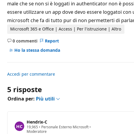
i
male che se non si è loggati in authenticator non è po
r
essere utilizzare un app dove devo essere loggatoi con 
e
p
microsoft che fa di tutto pur di non permetterti di par
u
t
Microsoft 365 e Office | Access | Per l'istruzione | Altro
a
z
i
0 commenti
Report
o
Nessun
n
commento
Ho la stessa domanda
e
Accedi per commentare
5 risposte
Ordina per:
Più utili
Hendrix-C
P
19,965
•
Personale Esterno Microsoft
•
u
Moderatore