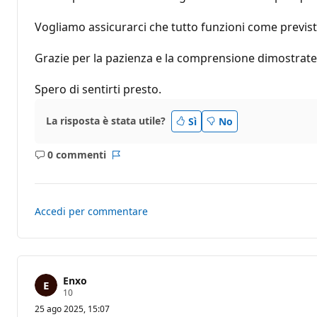
z
i
Vogliamo assicurarci che tutto funzioni come previst
o
n
e
Grazie per la pazienza e la comprensione dimostrate 
Spero di sentirti presto.
La risposta è stata utile?
Sì
No
0 commenti
Nessun
Report
commento
Accedi per commentare
Enxo
P
10
u
25 ago 2025, 15:07
n