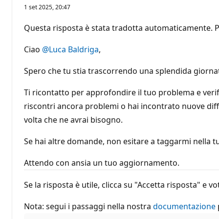
n
1 set 2025, 20:47
t
i
d
Questa risposta è stata tradotta automaticamente. P
i
r
e
Ciao
@Luca Baldriga
,
p
u
t
Spero che tu stia trascorrendo una splendida giorna
a
z
i
Ti ricontatto per approfondire il tuo problema e verif
o
riscontri ancora problemi o hai incontrato nuove diff
n
e
volta che ne avrai bisogno.
Se hai altre domande, non esitare a taggarmi nella t
Attendo con ansia un tuo aggiornamento.
Se la risposta è utile, clicca su "Accetta risposta" e
Nota: segui i passaggi nella nostra
documentazione