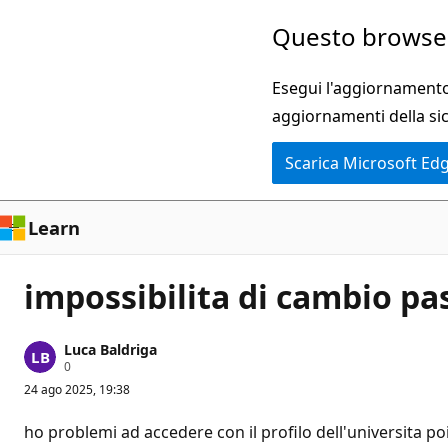
Ignora
Questo browser
e
passa
Esegui l'aggiornamento 
al
aggiornamenti della si
contenuto
Scarica Microsoft Ed
principale
Learn
impossibilita di cambio pa
Luca Baldriga
P
0
u
24 ago 2025, 19:38
n
t
i
ho problemi ad accedere con il profilo dell'universita 
d