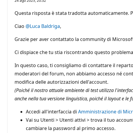
24 ago 2025, 20:32
t
i
d
Questa risposta è stata tradotta automaticamente. P
i
r
e
Ciao
@Luca Baldriga
,
p
u
t
Grazie per aver contattato la community di Microso
a
z
i
Ci dispiace che tu stia riscontrando questo problema
o
n
In questo caso, ti consigliamo di contattare il repar
e
moderatori del forum, non abbiamo accesso né contro
modifica delle autorizzazioni dell'account.
(Poiché il nostro attuale ambiente di test utilizza l'interf
anche nella tua versione linguistica, poiché il layout e le f
Accedi all'interfaccia di
Amministrazione di Micr
Vai su Utenti > Utenti attivi > trova il tuo acco
cambiare la password al primo accesso.