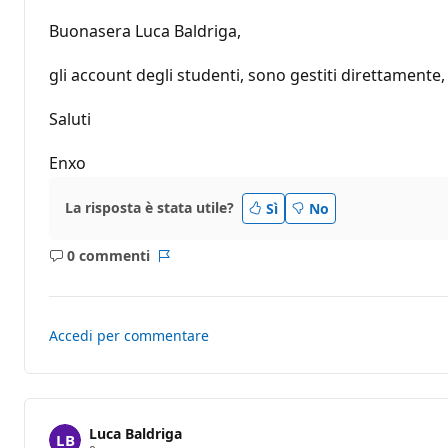
t
i
Buonasera Luca Baldriga,
d
i
r
gli account degli studenti, sono gestiti direttamente,
e
p
u
Saluti
t
a
z
Enxo
i
o
n
La risposta è stata utile?
Sì
No
e
0 commenti
Nessun
Report
commento
Accedi per commentare
Luca Baldriga