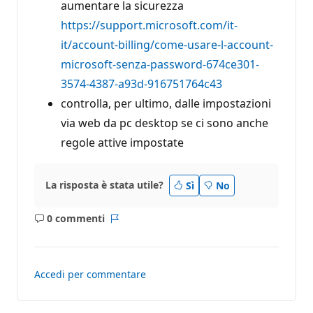
aumentare la sicurezza
z
i
https://support.microsoft.com/it-
o
n
it/account-billing/come-usare-l-account-
e
microsoft-senza-password-674ce301-
3574-4387-a93d-916751764c43
controlla, per ultimo, dalle impostazioni
via web da pc desktop se ci sono anche
regole attive impostate
La risposta è stata utile?
Sì
No
0 commenti
Nessun
Report
commento
Accedi per commentare