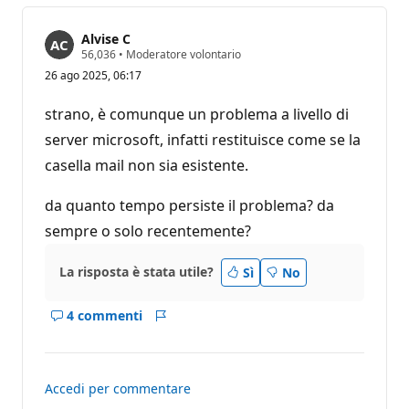
Alvise C
P
56,036
•
Moderatore volontario
u
26 ago 2025, 06:17
n
t
i
strano, è comunque un problema a livello di
d
i
server microsoft, infatti restituisce come se la
r
casella mail non sia esistente.
e
p
u
da quanto tempo persiste il problema? da
t
a
sempre o solo recentemente?
z
i
o
La risposta è stata utile?
Sì
No
n
e
4 commenti
Mostra
Report
i
commenti
per
Accedi per commentare
questo