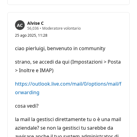
risposta
Alvise C
P
56,036
•
Moderatore volontario
u
25 ago 2025, 11:28
n
t
i
ciao pierluigi, benvenuto in community
d
i
r
strano, se accedi da qui (Impostazioni > Posta
e
p
> Inoltre e IMAP)
u
t
https://outlook.live.com/mail/0/options/mail/f
a
z
orwarding
i
o
n
cosa vedi?
e
la mail la gestisci direttamente tu o è una mail
aziendale? se non la gestisci tu sarebbe da
avvisare anche il tuo system administrator di