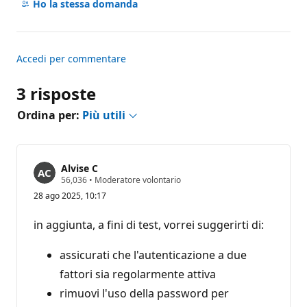
commento
Ho la stessa domanda
Accedi per commentare
3 risposte
Ordina per:
Più utili
Alvise C
P
56,036
•
Moderatore volontario
u
28 ago 2025, 10:17
n
t
i
in aggiunta, a fini di test, vorrei suggerirti di:
d
i
r
assicurati che l'autenticazione a due
e
p
fattori sia regolarmente attiva
u
rimuovi l'uso della password per
t
a