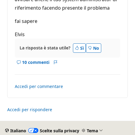
riferimento facendo presente il problema
fai sapere
Elvis
La risposta è stata utile?
Sì
No
10 commenti
Mostra
Report
i
commenti
per
Accedi per commentare
questo
risposta
Accedi per rispondere
Italiano
Scelte sulla privacy
Tema