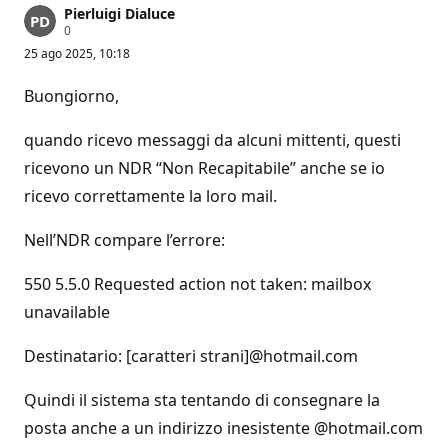
Pierluigi Dialuce
P
0
u
25 ago 2025, 10:18
n
t
i
Buongiorno,
d
i
r
quando ricevo messaggi da alcuni mittenti, questi
e
p
ricevono un NDR “Non Recapitabile” anche se io
u
ricevo correttamente la loro mail.
t
a
z
Nell’NDR compare l’errore:
i
o
n
550 5.5.0 Requested action not taken: mailbox
e
unavailable
Destinatario: [caratteri strani]@hotmail.com
Quindi il sistema sta tentando di consegnare la
posta anche a un indirizzo inesistente @hotmail.com