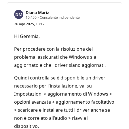
Diana Mariz
P
10,450
•
Consulente indipendente
u
26 ago 2025, 13:17
n
t
i
Hi Geremia,
d
i
r
Per procedere con la risoluzione del
e
p
problema, assicurati che Windows sia
u
aggiornato e che i driver siano aggiornati.
t
a
z
Quindi controlla se è disponibile un driver
i
o
necessario per l'installazione, vai su
n
e
Impostazioni > aggiornamento di Windows >
opzioni avanzate > aggiornamento facoltativo
> scaricare e installare tutti i driver anche se
non è correlato all'audio > riavvia il
dispositivo.