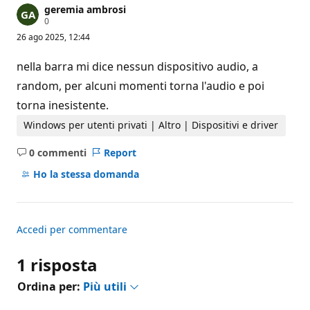
geremia ambrosi
P
0
u
26 ago 2025, 12:44
n
t
i
nella barra mi dice nessun dispositivo audio, a
d
i
random, per alcuni momenti torna l'audio e poi
r
torna inesistente.
e
p
u
Windows per utenti privati | Altro | Dispositivi e driver
t
a
0 commenti
Report
z
Nessun
i
commento
Ho la stessa domanda
o
n
e
Accedi per commentare
1 risposta
Ordina per:
Più utili