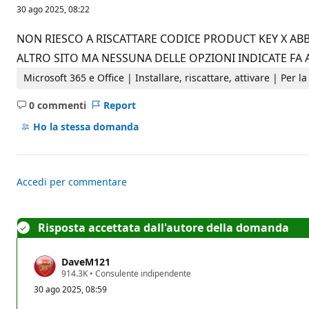
u
30 ago 2025, 08:22
n
t
i
NON RIESCO A RISCATTARE CODICE PRODUCT KEY X AB
d
i
ALTRO SITO MA NESSUNA DELLE OPZIONI INDICATE FA 
r
e
Microsoft 365 e Office | Installare, riscattare, attivare | Per 
p
u
0 commenti
Report
t
Nessun
a
commento
Ho la stessa domanda
z
i
o
n
e
Accedi per commentare
Risposta accettata dall'autore della domanda
DaveM121
P
914.3K
•
Consulente indipendente
u
30 ago 2025, 08:59
n
t