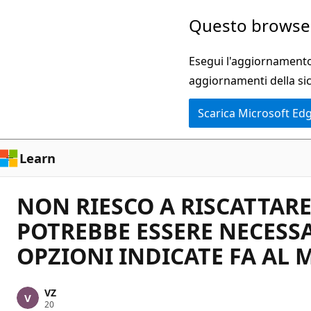
Ignora
Questo browser
e
passa
Esegui l'aggiornamento 
al
aggiornamenti della si
contenuto
Scarica Microsoft Ed
principale
Learn
NON RIESCO A RISCATTARE
POTREBBE ESSERE NECESS
OPZIONI INDICATE FA AL 
VZ
P
20