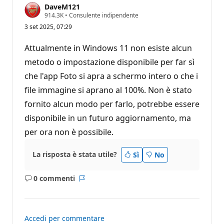
DaveM121
P
914.3K
•
Consulente indipendente
u
3 set 2025, 07:29
n
t
i
Attualmente in Windows 11 non esiste alcun
d
i
metodo o impostazione disponibile per far sì
r
che l'app Foto si apra a schermo intero o che i
e
p
file immagine si aprano al 100%. Non è stato
u
t
fornito alcun modo per farlo, potrebbe essere
a
z
disponibile in un futuro aggiornamento, ma
i
o
per ora non è possibile.
n
e
La risposta è stata utile?
Sì
No
0 commenti
Nessun
Report
commento
Accedi per commentare