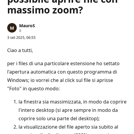
massimo zoom?
MauroS
P
0
u
3 set 2025, 06:55
n
t
i
Ciao a tutti,
d
i
r
per i files di una particolare estensione ho settato
e
p
l'apertura automatica con questo programma di
u
Windows; io vorrei che al click sul file si aprisse
t
a
"Foto" in questo modo:
z
i
o
la finestra sia massimizzata, in modo da coprire
n
e
l'intero desktop (si apre sempre in modo da
coprire solo una parte del desktop);
la visualizzazione del file aperto sia subito al