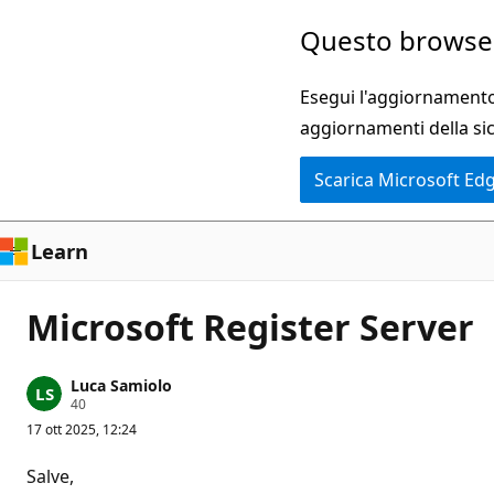
Ignora
Questo browser
e
passa
Esegui l'aggiornamento 
al
aggiornamenti della si
contenuto
Scarica Microsoft Ed
principale
Learn
Microsoft Register Server
Luca Samiolo
P
40
u
17 ott 2025, 12:24
n
t
i
Salve,
d