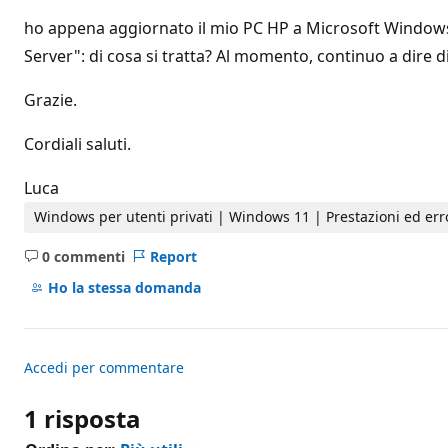
i
r
ho appena aggiornato il mio PC HP a Microsoft Windows 
e
p
Server": di cosa si tratta? Al momento, continuo a dire d
u
t
Grazie.
a
z
i
Cordiali saluti.
o
n
e
Luca
Windows per utenti privati | Windows 11 | Prestazioni ed err
0 commenti
Report
Nessun
commento
Ho la stessa domanda
Accedi per commentare
1 risposta