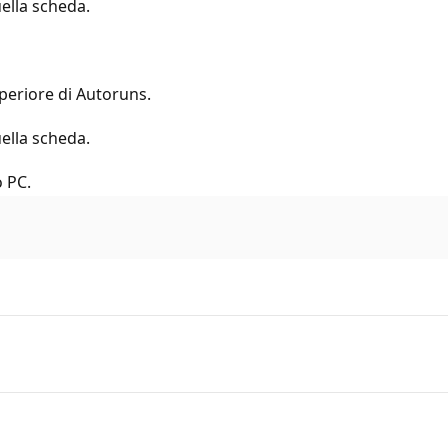
uella scheda.
periore di Autoruns.
uella scheda.
o PC.