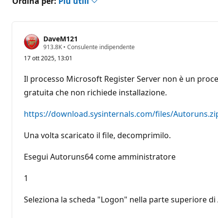
Ordina per:
Più utili
DaveM121
P
913.8K
•
Consulente indipendente
u
17 ott 2025, 13:01
n
t
i
Il processo Microsoft Register Server non è un proces
d
i
gratuita che non richiede installazione.
r
e
p
https://download.sysinternals.com/files/Autoruns.zi
u
t
Una volta scaricato il file, decomprimilo.
a
z
i
Esegui Autoruns64 come amministratore
o
n
e
1
Seleziona la scheda "Logon" nella parte superiore di