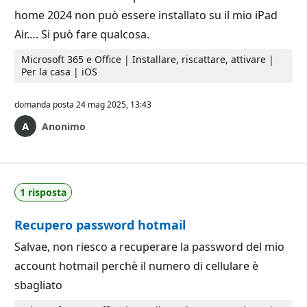
a
e
home 2024 non può essere installato su il mio iPad
z
i
Air…. Si può fare qualcosa.
o
n
e
Microsoft 365 e Office | Installare, riscattare, attivare |
Per la casa | iOS
domanda posta
24 mag 2025, 13:43
Anonimo
1 risposta
Recupero password hotmail
Salvae, non riesco a recuperare la password del mio
account hotmail perchè il numero di cellulare è
sbagliato