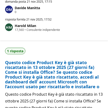
domanda posta
21 nov 2025, 17:15
Davide Manitta
P
0
u
n
risposta fornita
21 nov 2025, 17:52
t
Harold Milan
i
P
17,560
d
•
Consulente indipendente
u
i
n
r
t
e
i
p
d
u
1 risposta
i
t
r
a
e
z
Questo codice Product Key è già stato
p
i
u
o
riscattato in 13 ottobre 2025 (27 giorni fa)
t
n
Come si installa Office? Se questo codice
a
e
Product Key è già stato riscattato, accedi al
z
i
dashboard dell’ account Microsoft con
o
l’account usato per riscattarlo e installare o
n
e
Questo codice Product Key è già stato riscattato in 13
ottobre 2025 (27 giorni fa) Come si installa Office? Se
questo codice Product Key è già stato riscattato,