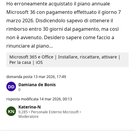
t
n
Ho erroneamente acquistato il piano annuale
a
e
Microsoft 36 con pagamento effettuato il giorno 7
z
i
marzo 2026. Disdicendolo sapevo di ottenere il
o
n
rimborso entro 30 giorni dal pagamento, ma così
e
non è avvenuto. Desidero sapere come faccio a
rinunciare al piano…
Microsoft 365 e Office | Installare, riscattare, attivare |
Per la casa | iOS
domanda posta
13 mar 2026, 17:49
Damiana de Bonis
P
0
u
n
risposta modificata
14 mar 2026, 00:13
t
Katerina-N
i
P
9,285
d
•
Personale Esterno Microsoft
•
u
Moderatore
i
n
r
t
e
i
p
d
u