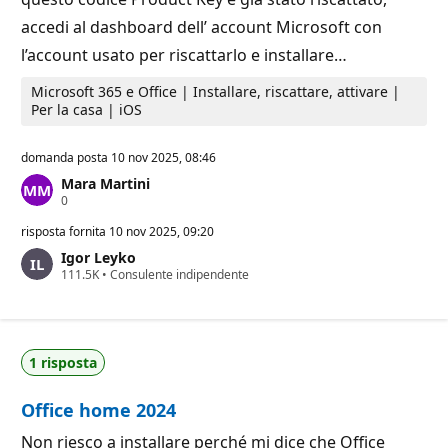
accedi al dashboard dell’ account Microsoft con
l’account usato per riscattarlo e installare…
Microsoft 365 e Office | Installare, riscattare, attivare |
Per la casa | iOS
domanda posta
10 nov 2025, 08:46
Mara Martini
P
0
u
n
risposta fornita
10 nov 2025, 09:20
t
Igor Leyko
i
P
111.5K
d
•
Consulente indipendente
u
i
n
r
t
e
i
p
d
u
1 risposta
i
t
r
a
e
z
Office home 2024
p
i
u
o
t
n
Non riesco a installare perché mi dice che Office