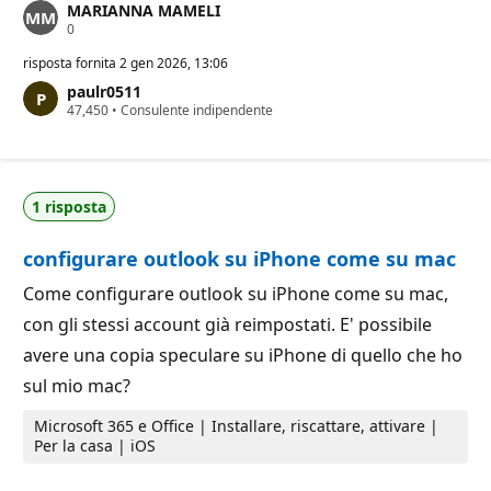
MARIANNA MAMELI
P
0
u
n
risposta fornita
2 gen 2026, 13:06
t
paulr0511
i
P
47,450
d
•
Consulente indipendente
u
i
n
r
t
e
i
p
d
u
1 risposta
i
t
r
a
e
z
configurare outlook su iPhone come su mac
p
i
u
o
t
n
Come configurare outlook su iPhone come su mac,
a
e
con gli stessi account già reimpostati. E' possibile
z
i
avere una copia speculare su iPhone di quello che ho
o
n
sul mio mac?
e
Microsoft 365 e Office | Installare, riscattare, attivare |
Per la casa | iOS