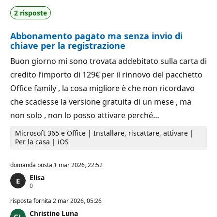
i
t
2 risposte
r
a
e
z
p
i
Abbonamento pagato ma senza invio di
u
o
t
n
chiave per la registrazione
a
e
z
Buon giorno mi sono trovata addebitato sulla carta di
i
o
credito l’importo di 129€ per il rinnovo del pacchetto
n
e
Office family , la cosa migliore è che non ricordavo
che scadesse la versione gratuita di un mese , ma
non solo , non lo posso attivare perché…
Microsoft 365 e Office | Installare, riscattare, attivare |
Per la casa | iOS
domanda posta
1 mar 2026, 22:52
Elisa
P
0
u
n
risposta fornita
2 mar 2026, 05:26
t
Christine Luna
i