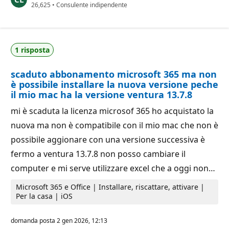
P
26,625
d
•
Consulente indipendente
u
i
n
r
t
e
i
p
d
u
1 risposta
i
t
r
a
e
z
scaduto abbonamento microsoft 365 ma non
p
i
u
o
è possibile installare la nuova versione peche
t
n
il mio mac ha la versione ventura 13.7.8
a
e
z
mi è scaduta la licenza microsof 365 ho acquistato la
i
o
nuova ma non è compatibile con il mio mac che non è
n
e
possibile aggionare con una versione successiva è
fermo a ventura 13.7.8 non posso cambiare il
computer e mi serve utilizzare excel che a oggi non…
Microsoft 365 e Office | Installare, riscattare, attivare |
Per la casa | iOS
domanda posta
2 gen 2026, 12:13