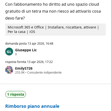
t
n
Con l’abbonamento ho diritto ad uno spazio cloud
a
e
gratuito di un tetra ma non riesco ad attivarlo cosa
z
i
devo fare?
o
n
e
Microsoft 365 e Office | Installare, riscattare, attivare |
Per la casa | iOS
domanda posta
13 apr 2026, 16:48
Giuseppe Lic
P
0
u
n
risposta fornita
13 apr 2026, 17:22
t
EmilyS726
i
P
255.9K
d
•
Consulente indipendente
u
i
n
r
t
e
i
p
d
u
1 risposta
i
t
r
a
e
z
Rimborso piano annuale
p
i
u
o