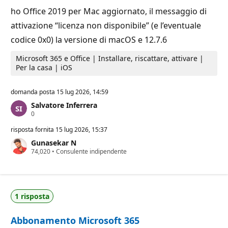
ho Office 2019 per Mac aggiornato, il messaggio di
attivazione “licenza non disponibile” (e l’eventuale
codice 0x0) la versione di macOS e 12.7.6
Microsoft 365 e Office | Installare, riscattare, attivare |
Per la casa | iOS
domanda posta
15 lug 2026, 14:59
Salvatore Inferrera
P
0
u
n
risposta fornita
15 lug 2026, 15:37
t
Gunasekar N
i
P
74,020
d
•
Consulente indipendente
u
i
n
r
t
e
i
p
d
u
1 risposta
i
t
r
a
e
z
Abbonamento Microsoft 365
p
i
u
o