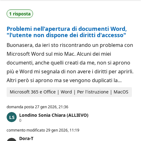
e
i
p
d
u
1 risposta
i
t
r
a
e
z
Problemi nell'apertura di documenti Word,
p
i
u
o
"l'utente non dispone dei diritti d'accesso"
t
n
a
e
Buonasera, da ieri sto riscontrando un problema con
z
i
Microsoft Word sul mio Mac. Alcuni dei miei
o
n
documenti, anche quelli creati da me, non si aprono
e
più e Word mi segnala di non avere i diritti per aprirli.
Altri però si aprono ma se vengono duplicati la…
Microsoft 365 e Office | Word | Per l'istruzione | MacOS
domanda posta
27 gen 2026, 21:36
Londino Sonia Chiara (ALLIEVO)
P
0
u
n
commento modificato
29 gen 2026, 11:19
t
Dora-T
i