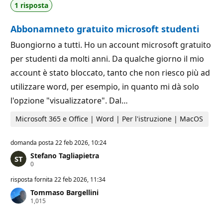
1 risposta
r
a
e
z
p
i
Abbonamneto gratuito microsoft studenti
u
o
t
n
a
e
Buongiorno a tutti. Ho un account microsoft gratuito
z
per studenti da molti anni. Da qualche giorno il mio
i
o
account è stato bloccato, tanto che non riesco più ad
n
e
utilizzare word, per esempio, in quanto mi dà solo
l'opzione "visualizzatore". Dal…
Microsoft 365 e Office | Word | Per l'istruzione | MacOS
domanda posta
22 feb 2026, 10:24
Stefano Tagliapietra
P
0
u
n
risposta fornita
22 feb 2026, 11:34
t
Tommaso Bargellini
i
P
1,015
d
u
i
n
r
t