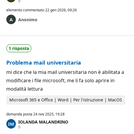
P
0
u
n
elemento commentato
22 gen 2026, 09:26
t
i
Anonimo
d
i
r
e
p
u
1 risposta
t
a
z
Problema mail universitaria
i
o
mi dice che la mia mail universitaria non è abilitata a
n
e
modificare i file microsoft, me li fa solo aprire in
modalità lettura
Microsoft 365 e Office | Word | Per l'istruzione | MacOS
domanda posta
24 nov 2025, 19:28
IOLANDA MALANDRINO
P
0
u