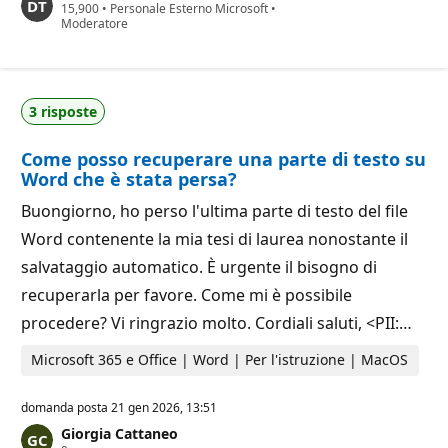
P
15,900
d
•
Personale Esterno Microsoft
•
u
Moderatore
i
n
r
t
e
i
p
d
u
i
t
3 risposte
r
a
e
z
p
i
Come posso recuperare una parte di testo su
u
o
t
n
Word che è stata persa?
a
e
z
Buongiorno, ho perso l'ultima parte di testo del file
i
o
Word contenente la mia tesi di laurea nonostante il
n
e
salvataggio automatico. È urgente il bisogno di
recuperarla per favore. Come mi è possibile
procedere? Vi ringrazio molto. Cordiali saluti, <PII:…
Microsoft 365 e Office | Word | Per l'istruzione | MacOS
domanda posta
21 gen 2026, 13:51
Giorgia Cattaneo