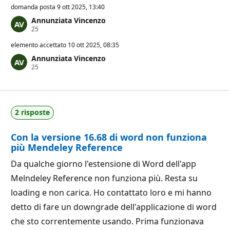
domanda posta
9 ott 2025, 13:40
Annunziata Vincenzo
P
25
u
n
elemento accettato
10 ott 2025, 08:35
t
Annunziata Vincenzo
i
P
25
d
u
i
n
r
t
e
i
p
d
u
2 risposte
i
t
r
a
e
z
Con la versione 16.68 di word non funziona
p
i
u
o
più Mendeley Reference
t
n
a
e
Da qualche giorno l'estensione di Word dell'app
z
i
Melndeley Reference non funziona più. Resta su
o
n
loading e non carica. Ho contattato loro e mi hanno
e
detto di fare un downgrade dell'applicazione di word
che sto correntemente usando. Prima funzionava