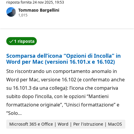
n
risposta fornita
24 nov 2025, 19:53
t
Tommaso Bargellini
i
P
1,015
d
u
i
n
r
t
e
i
p
d
u
1 risposta
i
t
Una delle risposte è stata accettata dall'autore della
r
a
e
z
Scomparsa dell’icona “Opzioni di Incolla” in
p
i
u
o
Word per Mac (versioni 16.101.x e 16.102)
t
n
a
e
Sto riscontrando un comportamento anomalo in
z
i
Word per Mac, versione 16.102 (e confermato anche
o
n
su 16.101.3 da una collega): l’icona che compariva
e
subito dopo l’incolla, con le opzioni “Mantieni
formattazione originale”, “Unisci formattazione” e
“Solo…
Microsoft 365 e Office | Word | Per l'istruzione | MacOS