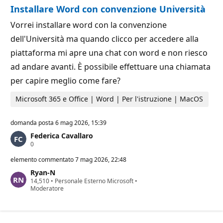
Installare Word con convenzione Università
Vorrei installare word con la convenzione
dell'Università ma quando clicco per accedere alla
piattaforma mi apre una chat con word e non riesco
ad andare avanti. È possibile effettuare una chiamata
per capire meglio come fare?
Microsoft 365 e Office | Word | Per l'istruzione | MacOS
domanda posta
6 mag 2026, 15:39
Federica Cavallaro
P
0
u
n
elemento commentato
7 mag 2026, 22:48
t
Ryan-N
i
P
14,510
d
•
Personale Esterno Microsoft
•
u
Moderatore
i
n
r
t
e
i
p
d
u