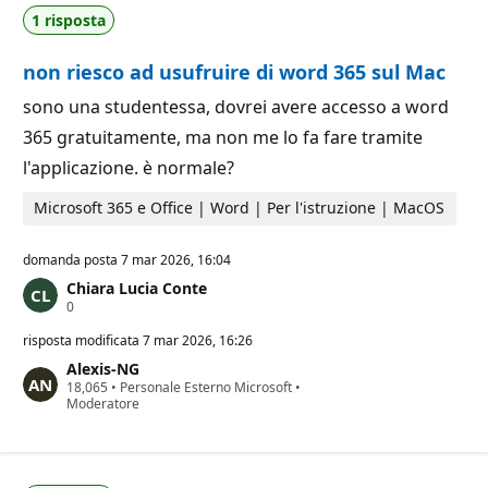
i
t
1 risposta
r
a
e
z
p
i
non riesco ad usufruire di word 365 sul Mac
u
o
t
n
a
e
sono una studentessa, dovrei avere accesso a word
z
365 gratuitamente, ma non me lo fa fare tramite
i
o
l'applicazione. è normale?
n
e
Microsoft 365 e Office | Word | Per l'istruzione | MacOS
domanda posta
7 mar 2026, 16:04
Chiara Lucia Conte
P
0
u
n
risposta modificata
7 mar 2026, 16:26
t
Alexis-NG
i
P
18,065
d
•
Personale Esterno Microsoft
•
u
Moderatore
i
n
r
t
e
i
p
d
u
i
t