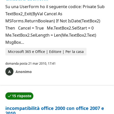
Su una UserForm ho il seguente codice: Private Sub
TextBox2_Exit(ByVal Cancel As
MSForms.ReturnBoolean) If Not IsDate(TextBox2)
Then Cancel = True Me.TextBox2.SelStart = 0
Me.TextBox2.SelLength = Len(Me.TextBox2.Text)
MsgBox…
Microsoft 365 e Office | Editore | Per la casa
domanda posta
21 mar 2010, 17:41
Anonimo
15 risposte
Una delle risposte è stata accettata dall'autore della
incompatibilità office 2000 con office 2007 e
2010.