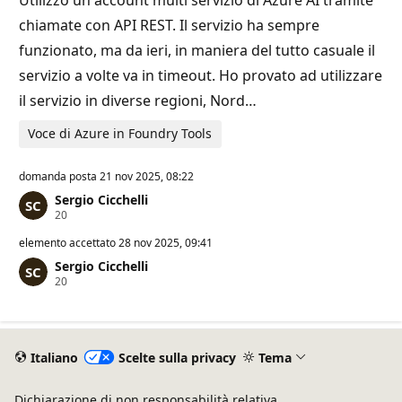
Utilizzo un account multi servizio di Azure AI tramite
i
o
chiamate con API REST. Il servizio ha sempre
n
e
funzionato, ma da ieri, in maniera del tutto casuale il
servizio a volte va in timeout. Ho provato ad utilizzare
il servizio in diverse regioni, Nord…
Voce di Azure in Foundry Tools
domanda posta
21 nov 2025, 08:22
Sergio Cicchelli
P
20
u
n
elemento accettato
28 nov 2025, 09:41
t
Sergio Cicchelli
i
P
20
d
u
i
n
r
t
e
i
p
d
u
Italiano
Scelte sulla privacy
Tema
i
t
r
a
e
z
Dichiarazione di non responsabilità relativa
p