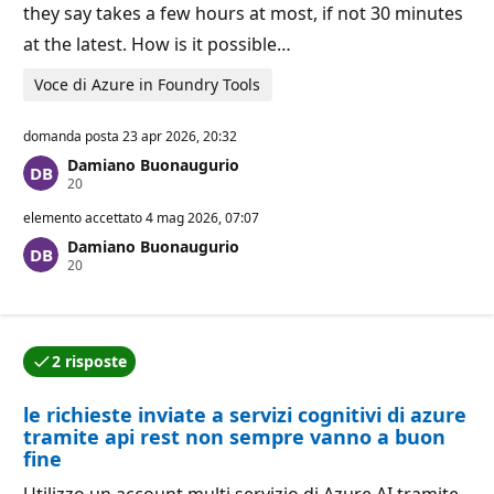
they say takes a few hours at most, if not 30 minutes
at the latest. How is it possible…
Voce di Azure in Foundry Tools
domanda posta
23 apr 2026, 20:32
Damiano Buonaugurio
P
20
u
n
elemento accettato
4 mag 2026, 07:07
t
Damiano Buonaugurio
i
P
20
d
u
i
n
r
t
e
i
p
d
u
2 risposte
i
t
Una delle risposte è stata accettata dall'autore della
r
a
e
z
le richieste inviate a servizi cognitivi di azure
p
i
u
o
tramite api rest non sempre vanno a buon
t
n
fine
a
e
z