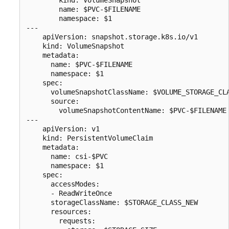
        name: $PVC-$FILENAME

        namespace: $1

---

    apiVersion: snapshot.storage.k8s.io/v1

    kind: VolumeSnapshot

    metadata:

      name: $PVC-$FILENAME

      namespace: $1

    spec:

      volumeSnapshotClassName: $VOLUME_STORAGE_CLA
      source:

        volumeSnapshotContentName: $PVC-$FILENAME

---

    apiVersion: v1

    kind: PersistentVolumeClaim

    metadata:

      name: csi-$PVC

      namespace: $1

    spec:

      accessModes:

      - ReadWriteOnce

      storageClassName: $STORAGE_CLASS_NEW

      resources:

        requests:
