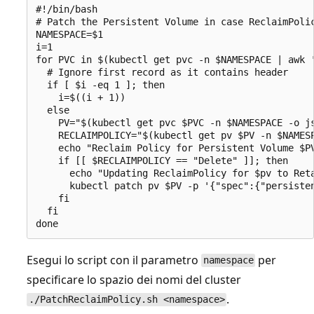
#!/bin/bash

# Patch the Persistent Volume in case ReclaimPolic
NAMESPACE=$1

i=1

for PVC in $(kubectl get pvc -n $NAMESPACE | awk '
  # Ignore first record as it contains header

  if [ $i -eq 1 ]; then

    i=$((i + 1))

  else

    PV="$(kubectl get pvc $PVC -n $NAMESPACE -o js
    RECLAIMPOLICY="$(kubectl get pv $PV -n $NAMESP
    echo "Reclaim Policy for Persistent Volume $PV
    if [[ $RECLAIMPOLICY == "Delete" ]]; then

      echo "Updating ReclaimPolicy for $pv to Reta
      kubectl patch pv $PV -p '{"spec":{"persisten
    fi

  fi

Esegui lo script con il parametro
per
namespace
specificare lo spazio dei nomi del cluster
.
./PatchReclaimPolicy.sh <namespace>