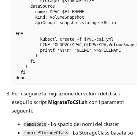
          storage: $STORAGE_SIZE

      dataSource:

        name: $PVC-$FILENAME

        kind: VolumeSnapshot

        apiGroup: snapshot.storage.k8s.io

EOF

          kubectl create -f $PVC-csi.yml

          LINE="OLDPVC:$PVC,OLDPV:$PV,VolumeSnaps
          printf '%s\n' "$LINE" >>$FILENAME

        fi

      fi

    fi

  fi

Per eseguire la migrazione dei volumi del disco,
esegui lo script
MigrateToCSI.sh
con i parametri
seguenti:
- Lo spazio dei nomi del cluster
namespace
- La StorageClass basata su
sourceStorageClass