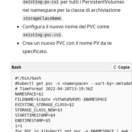
per tutti i PersistentVolumes
existing-pv-csi
nei namespace per la classe di archiviazione
.
storageClassName
Configura il nuovo nome del PVC come
.
existing-pvc-csi
Crea un nuovo PVC con il nome PV da te
specificato.
Bash
Copia
#!/bin/bash

#kubectl get pvc -n <namespace> --sort-by=.metada
# TimeFormat 2022-04-20T13:19:56Z

NAMESPACE=$1

FILENAME=$(date +%Y%m%d%H%M)-$NAMESPACE

EXISTING_STORAGE_CLASS=$2

STORAGE_CLASS_NEW=$3

STARTTIMESTAMP=$4

ENDTIMESTAMP=$5

i=1

for PVC in $(kubectl get pvc -n $NAMESPACE | awk '