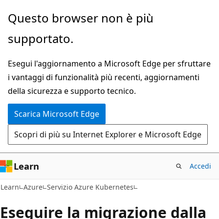
Ignora
Questo browser non è più
e
supportato.
passa
al
Esegui l'aggiornamento a Microsoft Edge per sfruttare
contenuto
i vantaggi di funzionalità più recenti, aggiornamenti
principale
della sicurezza e supporto tecnico.
Scarica Microsoft Edge
Scopri di più su Internet Explorer e Microsoft Edge
Learn
Accedi
Learn
Azure
Servizio Azure Kubernetes
Eseguire la migrazione dalla