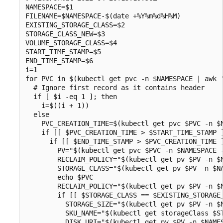
NAMESPACE=$1

FILENAME=$NAMESPACE-$(date +%Y%m%d%H%M)

EXISTING_STORAGE_CLASS=$2

STORAGE_CLASS_NEW=$3

VOLUME_STORAGE_CLASS=$4

START_TIME_STAMP=$5

END_TIME_STAMP=$6

i=1

for PVC in $(kubectl get pvc -n $NAMESPACE | awk '
  # Ignore first record as it contains header

  if [ $i -eq 1 ]; then

    i=$((i + 1))

  else

    PVC_CREATION_TIME=$(kubectl get pvc $PVC -n $N
    if [[ $PVC_CREATION_TIME > $START_TIME_STAMP ]
      if [[ $END_TIME_STAMP > $PVC_CREATION_TIME ]
        PV="$(kubectl get pvc $PVC -n $NAMESPACE -
        RECLAIM_POLICY="$(kubectl get pv $PV -n $N
        STORAGE_CLASS="$(kubectl get pv $PV -n $NA
        echo $PVC

        RECLAIM_POLICY="$(kubectl get pv $PV -n $N
        if [[ $STORAGE_CLASS == $EXISTING_STORAGE_
          STORAGE_SIZE="$(kubectl get pv $PV -n $N
          SKU_NAME="$(kubectl get storageClass $ST
          DISK_URI="$(kubectl get pv $PV -n $NAMES