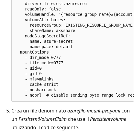
    driver: file.csi.azure.com

    readOnly: false

    volumeHandle: "{resource-group-name}#{account
    volumeAttributes:

      resourceGroup: EXISTING_RESOURCE_GROUP_NAME
      shareName: aksshare

    nodeStageSecretRef:

      name: azure-secret

      namespace: default

  mountOptions:

    - dir_mode=0777

    - file_mode=0777

    - uid=0

    - gid=0

    - mfsymlinks

    - cache=strict

    - nosharesock

Crea un file denominato
azurefile-mount-pvc.yaml
con
un
PersistentVolumeClaim
che usa il
PersistentVolume
utilizzando il codice seguente.