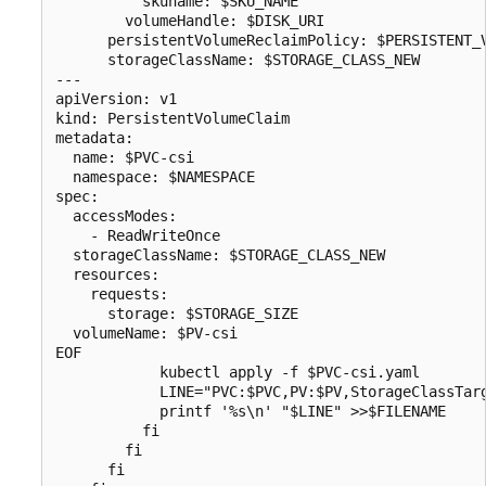
          skuname: $SKU_NAME

        volumeHandle: $DISK_URI

      persistentVolumeReclaimPolicy: $PERSISTENT_V
      storageClassName: $STORAGE_CLASS_NEW

---

apiVersion: v1

kind: PersistentVolumeClaim

metadata:

  name: $PVC-csi

  namespace: $NAMESPACE

spec:

  accessModes:

    - ReadWriteOnce

  storageClassName: $STORAGE_CLASS_NEW

  resources:

    requests:

      storage: $STORAGE_SIZE

  volumeName: $PV-csi

EOF

            kubectl apply -f $PVC-csi.yaml

            LINE="PVC:$PVC,PV:$PV,StorageClassTarg
            printf '%s\n' "$LINE" >>$FILENAME

          fi

        fi

      fi
