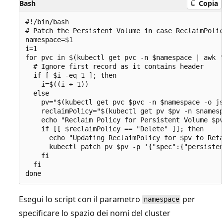
Bash
Copia
#!/bin/bash

# Patch the Persistent Volume in case ReclaimPolic
namespace=$1

i=1

for pvc in $(kubectl get pvc -n $namespace | awk '
  # Ignore first record as it contains header

  if [ $i -eq 1 ]; then

    i=$((i + 1))

  else

    pv="$(kubectl get pvc $pvc -n $namespace -o js
    reclaimPolicy="$(kubectl get pv $pv -n $namesp
    echo "Reclaim Policy for Persistent Volume $pv
    if [[ $reclaimPolicy == "Delete" ]]; then

      echo "Updating ReclaimPolicy for $pv to Reta
      kubectl patch pv $pv -p '{"spec":{"persisten
    fi

  fi

Esegui lo script con il parametro
per
namespace
specificare lo spazio dei nomi del cluster