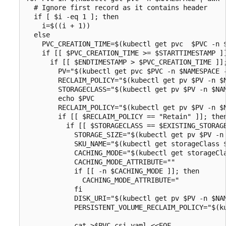
  # Ignore first record as it contains header

  if [ $i -eq 1 ]; then

    i=$((i + 1))

  else

    PVC_CREATION_TIME=$(kubectl get pvc  $PVC -n $
    if [[ $PVC_CREATION_TIME >= $STARTTIMESTAMP ]]
      if [[ $ENDTIMESTAMP > $PVC_CREATION_TIME ]];
        PV="$(kubectl get pvc $PVC -n $NAMESPACE -
        RECLAIM_POLICY="$(kubectl get pv $PV -n $N
        STORAGECLASS="$(kubectl get pv $PV -n $NAM
        echo $PVC

        RECLAIM_POLICY="$(kubectl get pv $PV -n $N
        if [[ $RECLAIM_POLICY == "Retain" ]]; then
          if [[ $STORAGECLASS == $EXISTING_STORAGE
            STORAGE_SIZE="$(kubectl get pv $PV -n 
            SKU_NAME="$(kubectl get storageClass $
            CACHING_MODE="$(kubectl get storageCla
            CACHING_MODE_ATTRIBUTE=""

            if [[ -n $CACHING_MODE ]]; then

              CACHING_MODE_ATTRIBUTE="            
            fi

            DISK_URI="$(kubectl get pv $PV -n $NAM
            PERSISTENT_VOLUME_RECLAIM_POLICY="$(k
            cat >$PVC-csi.yaml <<EOF
