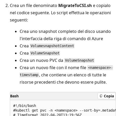
Crea un file denominato
MigrateToCSI.sh
e copialo
nel codice seguente. Lo script effettua le operazioni
seguenti:
Crea uno snapshot completo del disco usando
l'interfaccia della riga di comando di Azure
Crea
VolumesnapshotContent
Crea
VolumeSnapshot
Crea un nuovo PVC da
VolumeSnapshot
Crea un nuovo file con il nome file
<namespace>-
, che contiene un elenco di tutte le
timestamp
risorse precedenti che devono essere pulite.
Bash
Copia
#!/bin/bash

#kubectl get pvc -n <namespace> --sort-by=.metada
# TimeFormat 2022-04-20T13:19:56Z
