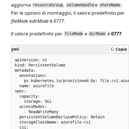
aggiorna
,
e
.
resourceGroup
volumeHandle
shareName
Per le opzioni di montaggio, il valore predefinito per
fileMode
e
dirMode
è
0777
.
Il valore predefinito per
e
è
0777
.
fileMode
dirMode
yml
Copia
apiVersion: v1

kind: PersistentVolume

metadata:

  annotations:

    pv.kubernetes.io/provisioned-by: file.csi.azur
  name: azurefile

spec:

  capacity:

    storage: 5Gi

  accessModes:

    - ReadWriteMany

  persistentVolumeReclaimPolicy: Retain

  storageClassName: azurefile-csi

  csi:
