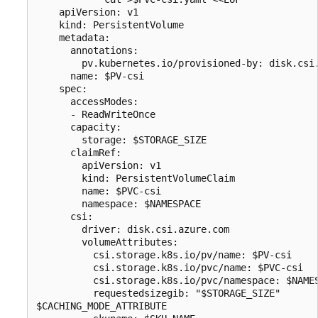
    apiVersion: v1

    kind: PersistentVolume

    metadata:

      annotations:

        pv.kubernetes.io/provisioned-by: disk.csi.
      name: $PV-csi

    spec:

      accessModes:

      - ReadWriteOnce

      capacity:

        storage: $STORAGE_SIZE

      claimRef:

        apiVersion: v1

        kind: PersistentVolumeClaim

        name: $PVC-csi

        namespace: $NAMESPACE

      csi:

        driver: disk.csi.azure.com

        volumeAttributes:

          csi.storage.k8s.io/pv/name: $PV-csi

          csi.storage.k8s.io/pvc/name: $PVC-csi

          csi.storage.k8s.io/pvc/namespace: $NAMES
          requestedsizegib: "$STORAGE_SIZE"

$CACHING_MODE_ATTRIBUTE
