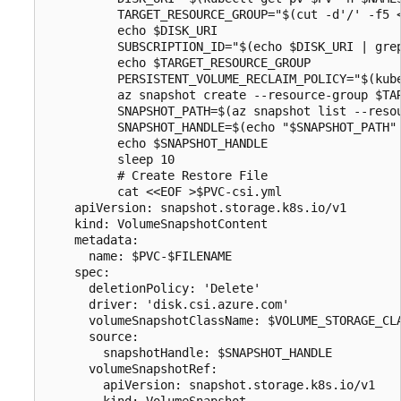
          TARGET_RESOURCE_GROUP="$(cut -d'/' -f5 <
          echo $DISK_URI

          SUBSCRIPTION_ID="$(echo $DISK_URI | grep
          echo $TARGET_RESOURCE_GROUP

          PERSISTENT_VOLUME_RECLAIM_POLICY="$(kube
          az snapshot create --resource-group $TA
          SNAPSHOT_PATH=$(az snapshot list --reso
          SNAPSHOT_HANDLE=$(echo "$SNAPSHOT_PATH" 
          echo $SNAPSHOT_HANDLE

          sleep 10

          # Create Restore File

          cat <<EOF >$PVC-csi.yml

    apiVersion: snapshot.storage.k8s.io/v1

    kind: VolumeSnapshotContent

    metadata:

      name: $PVC-$FILENAME

    spec:

      deletionPolicy: 'Delete'

      driver: 'disk.csi.azure.com'

      volumeSnapshotClassName: $VOLUME_STORAGE_CLA
      source:

        snapshotHandle: $SNAPSHOT_HANDLE

      volumeSnapshotRef:

        apiVersion: snapshot.storage.k8s.io/v1

        kind: VolumeSnapshot
