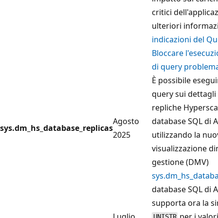
critici dell'applica
ulteriori informaz
indicazioni del Qu
Bloccare l'esecuz
di query problem
È possibile esegu
query sui dettagli
repliche Hypersca
Agosto
database SQL di 
sys.dm_hs_database_replicas
2025
utilizzando la nuo
visualizzazione di
gestione (DMV)
sys.dm_hs_databa
database SQL di 
supporta ora la si
Luglio
per i valori
UNISTR