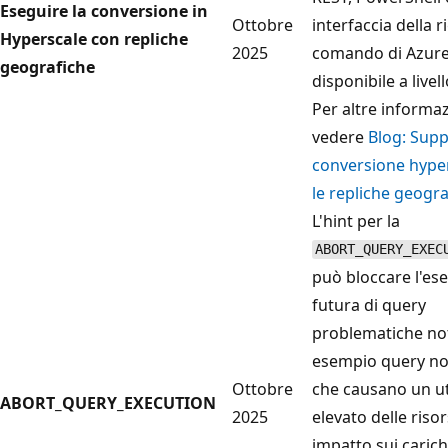
Eseguire la conversione in
Ottobre
interfaccia della r
Hyperscale con repliche
2025
comando di Azure
geografiche
disponibile a livel
Per altre informaz
vedere
Blog: Supp
conversione hype
le repliche geogr
L'hint per la
ABORT_QUERY_EXEC
può bloccare l'es
futura di query
problematiche no
esempio query non
Ottobre
che causano un ut
ABORT_QUERY_EXECUTION
2025
elevato delle riso
impatto sui carich