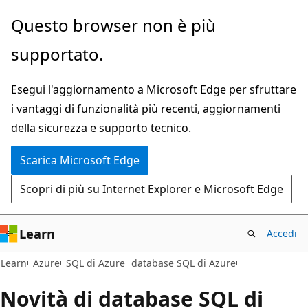
Ignora
Questo browser non è più
e
supportato.
passa
al
Esegui l'aggiornamento a Microsoft Edge per sfruttare
contenuto
i vantaggi di funzionalità più recenti, aggiornamenti
principale
della sicurezza e supporto tecnico.
Scarica Microsoft Edge
Scopri di più su Internet Explorer e Microsoft Edge
Learn
Accedi
Learn
Azure
SQL di Azure
database SQL di Azure
Novità di database SQL di