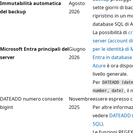
Immutabilità automatica
Agosto
sette giorni di ba
del backup
2026
ripristino in un 
database SQL di A
La possibilità di
cr
server (account d
Microsoft Entra principali del
Giugno
per le identità di
server
2026
Entra in database
Azure
è ora dispon
livello generale.
Per
DATEADD (dat
, i
number, date)
DATEADD numero consente
Novembre
essere espresso
bigint
2025
Per altre informaz
vedere
DATEADD (
SQL)
.
Le funzioni REGEX