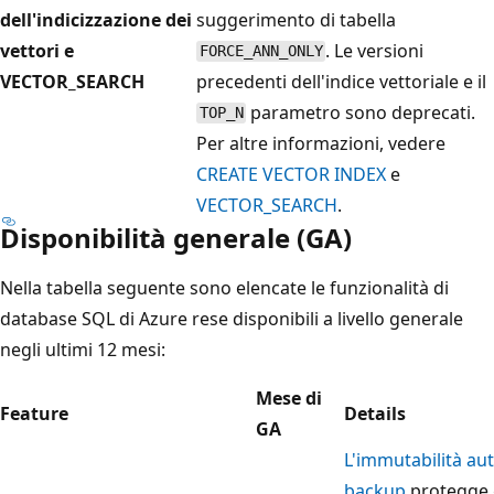
dell'indicizzazione dei
suggerimento di tabella
vettori e
. Le versioni
FORCE_ANN_ONLY
VECTOR_SEARCH
precedenti dell'indice vettoriale e il
parametro sono deprecati.
TOP_N
Per altre informazioni, vedere
CREATE VECTOR INDEX
e
VECTOR_SEARCH
.
Disponibilità generale (GA)
Nella tabella seguente sono elencate le funzionalità di
database SQL di Azure rese disponibili a livello generale
negli ultimi 12 mesi:
Mese di
Feature
Details
GA
L'immutabilità au
backup
protegge g