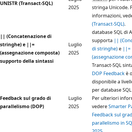
UNISTR (Transact-SQL)
2025
stringa Unicode. P
informazioni, ve
(Transact-SQL)
.
database SQL di A
|| (Concatenazione di
supporta
|| (Con
stringhe) e ||=
Luglio
di stringhe)
e
||=
(assegnazione composta)
2025
(assegnazione co
supporto della sintassi
Transact-SQL sinta
DOP Feedback
è 
disponibile a livel
per database SQL 
Feedback sul grado di
Luglio
Per ulteriori info
parallelismo (DOP)
2025
vedere
Smarter Pa
Feedback sul grad
parallelismo in S
2025
.