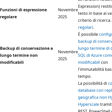
Expression) resti
Funzioni di espressione
Novembre
testo in base ai va
regolare
2025
criterio di ricerca
regolari
.
È possibile
config
backup di conser
Backup di conservazione a
lungo termine di 
Novembre
lungo termine non
SQL di Azure com
2025
modificabili
modificabili
con
l'immutabilità bas
tempo.
La possibilità di
c
database con repl
geografica non Hy
Hyperscale
tramit
REST, PowerShell 