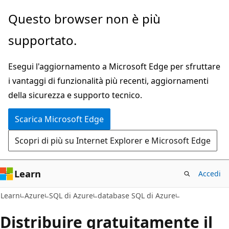
Ignora
Questo browser non è più
e
supportato.
passa
al
Esegui l'aggiornamento a Microsoft Edge per sfruttare
contenuto
i vantaggi di funzionalità più recenti, aggiornamenti
principale
della sicurezza e supporto tecnico.
Scarica Microsoft Edge
Scopri di più su Internet Explorer e Microsoft Edge
Learn
Accedi
Learn
Azure
SQL di Azure
database SQL di Azure
Distribuire gratuitamente il