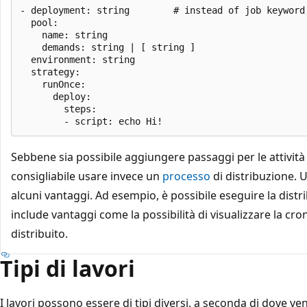
- deployment: string        # instead of job keyword,
  pool:

    name: string

    demands: string | [ string ]

  environment: string

  strategy:

    runOnce:

      deploy:

        steps:

Sebbene sia possibile aggiungere passaggi per le attività
consigliabile usare invece un
processo
di distribuzione. 
alcuni vantaggi. Ad esempio, è possibile eseguire la dist
include vantaggi come la possibilità di visualizzare la cro
distribuito.
Tipi di lavori
I lavori possono essere di tipi diversi, a seconda di dove ve