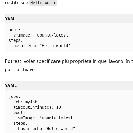
restituisce
.
Hello world
YAML
pool:

  vmImage: 'ubuntu-latest'

steps:

Potresti voler specificare più proprietà in quel lavoro. In 
parola chiave .
YAML
jobs:

- job: myJob

  timeoutInMinutes: 10

  pool:

    vmImage: 'ubuntu-latest'

  steps:
