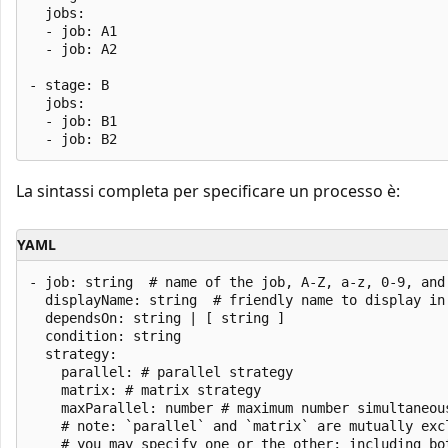
  jobs:

  - job: A1

  - job: A2

- stage: B

  jobs:

  - job: B1

La sintassi completa per specificare un processo è:
YAML
- job: string  # name of the job, A-Z, a-z, 0-9, and 
  displayName: string  # friendly name to display in 
  dependsOn: string | [ string ]

  condition: string

  strategy:

    parallel: # parallel strategy

    matrix: # matrix strategy

    maxParallel: number # maximum number simultaneous
    # note: `parallel` and `matrix` are mutually excl
    # you may specify one or the other; including bot