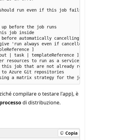
should run even if this job fails; defaults to 'false'

up before the job runs

is job inside

 before automatically cancelling

give 'run always even if cancelled tasks' before killing 
leReference ] 

out | task | templateReference ]

er resources to run as a service container

 this job that are not already referenced

to Azure Git repositories

ziché compilare o testare l'app), è
processo
di distribuzione.
Copia