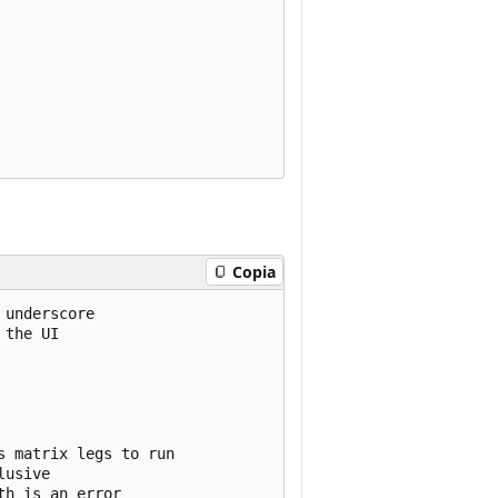
Copia
underscore

the UI

 matrix legs to run

usive

h is an error
