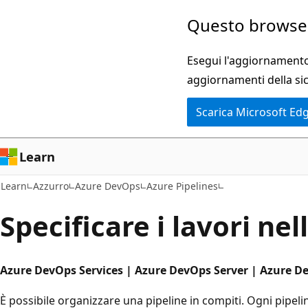
Ignora
Questo browser
e
passa
Esegui l'aggiornamento 
al
aggiornamenti della si
contenuto
Scarica Microsoft Ed
principale
Learn
Learn
Azzurro
Azure DevOps
Azure Pipelines
Specificare i lavori nel
Azure DevOps Services | Azure DevOps Server | Azure D
È possibile organizzare una pipeline in compiti. Ogni pipel