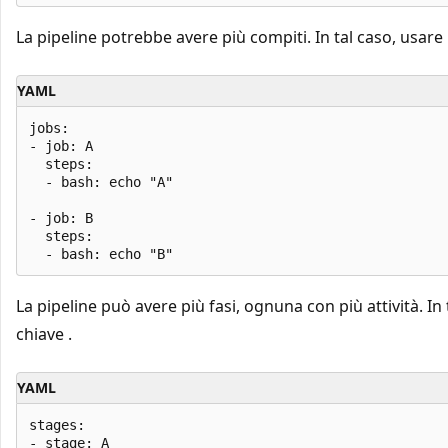
La pipeline potrebbe avere più compiti. In tal caso, usare
YAML
jobs:

- job: A

  steps:

  - bash: echo "A"

- job: B

  steps:

La pipeline può avere più fasi, ognuna con più attività. In 
chiave .
YAML
stages:

- stage: A
