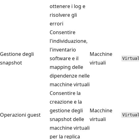
ottenere i log e
risolvere gli
errori
Consentire
l'individuazione,
l'inventario
Gestione degli
Macchine
software e il
Virtua
snapshot
virtuali
mapping delle
dipendenze nelle
macchine virtuali
Consentire la
creazione e la
gestione degli
Macchine
Operazioni guest
Virtua
snapshot delle
virtuali
macchine virtuali
per la replica