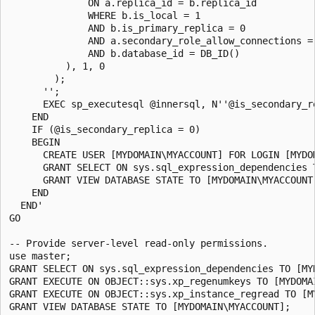
              ON a.replica_id = b.replica_id

              WHERE b.is_local = 1

              AND b.is_primary_replica = 0

              AND a.secondary_role_allow_connections = 
              AND b.database_id = DB_ID()

          ), 1, 0

        );

      '';

      EXEC sp_executesql @innersql, N''@is_secondary_r
    END

    IF (@is_secondary_replica = 0)

    BEGIN

      CREATE USER [MYDOMAIN\MYACCOUNT] FOR LOGIN [MYDOM
      GRANT SELECT ON sys.sql_expression_dependencies T
      GRANT VIEW DATABASE STATE TO [MYDOMAIN\MYACCOUNT]
    END

  END'

GO

-- Provide server-level read-only permissions.

use master;

GRANT SELECT ON sys.sql_expression_dependencies TO [MYD
GRANT EXECUTE ON OBJECT::sys.xp_regenumkeys TO [MYDOMAI
GRANT EXECUTE ON OBJECT::sys.xp_instance_regread TO [MY
GRANT VIEW DATABASE STATE TO [MYDOMAIN\MYACCOUNT];
