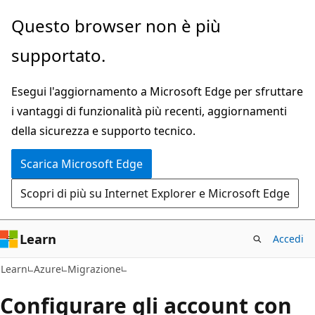
Ignora
Questo browser non è più
e
supportato.
passa
al
Esegui l'aggiornamento a Microsoft Edge per sfruttare
contenuto
i vantaggi di funzionalità più recenti, aggiornamenti
principale
della sicurezza e supporto tecnico.
Scarica Microsoft Edge
Scopri di più su Internet Explorer e Microsoft Edge
Learn
Accedi
Learn
Azure
Migrazione
Configurare gli account con