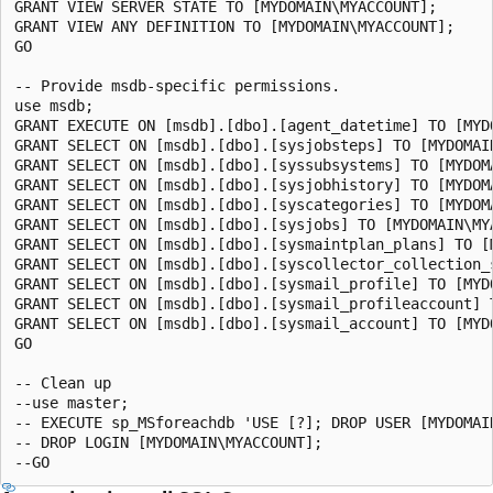
GRANT VIEW SERVER STATE TO [MYDOMAIN\MYACCOUNT];

GRANT VIEW ANY DEFINITION TO [MYDOMAIN\MYACCOUNT];

GO

-- Provide msdb-specific permissions.

use msdb;

GRANT EXECUTE ON [msdb].[dbo].[agent_datetime] TO [MYDO
GRANT SELECT ON [msdb].[dbo].[sysjobsteps] TO [MYDOMAIN
GRANT SELECT ON [msdb].[dbo].[syssubsystems] TO [MYDOMA
GRANT SELECT ON [msdb].[dbo].[sysjobhistory] TO [MYDOMA
GRANT SELECT ON [msdb].[dbo].[syscategories] TO [MYDOMA
GRANT SELECT ON [msdb].[dbo].[sysjobs] TO [MYDOMAIN\MYA
GRANT SELECT ON [msdb].[dbo].[sysmaintplan_plans] TO [M
GRANT SELECT ON [msdb].[dbo].[syscollector_collection_s
GRANT SELECT ON [msdb].[dbo].[sysmail_profile] TO [MYDO
GRANT SELECT ON [msdb].[dbo].[sysmail_profileaccount] T
GRANT SELECT ON [msdb].[dbo].[sysmail_account] TO [MYDO
GO

-- Clean up

--use master;

-- EXECUTE sp_MSforeachdb 'USE [?]; DROP USER [MYDOMAIN
-- DROP LOGIN [MYDOMAIN\MYACCOUNT];
