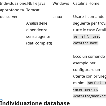
Individuazione
.NET e Java
Windows
Catalina Home.
approfondita
Tomcat
del server
Linux
Usare il comando
Analisi delle
seguente per trov
dipendenze
tutte le case Catal
senza agente
ps -ef \| grep
(dati completi)
.
catalina.home
Ecco un comando 
esempio per
configurare un
utente con privileg
minimi:
setfacl -
<username>:rx
<catalina/home/pa
Individuazione database