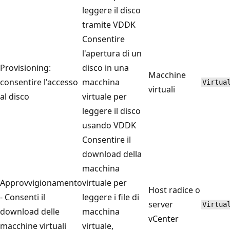
leggere il disco
tramite VDDK
Consentire
l'apertura di un
Provisioning:
disco in una
Macchine
consentire l'accesso
macchina
Virtua
virtuali
al disco
virtuale per
leggere il disco
usando VDDK
Consentire il
download della
macchina
Approvvigionamento
virtuale per
Host radice o
- Consenti il
leggere i file di
server
Virtua
download delle
macchina
vCenter
macchine virtuali
virtuale,