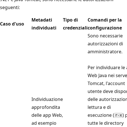
seguenti:
Metadati
Tipo di
Comandi per la
Caso d'uso
individuati
credenziali
configurazione
Sono necessarie
autorizzazioni di
amministratore.
Per individuare le
Web Java nei serv
Tomcat, l'account
utente deve dispo
Individuazione
delle autorizzazion
approfondita
lettura e di
delle app Web,
esecuzione (
) 
r-x
ad esempio
tutte le directory