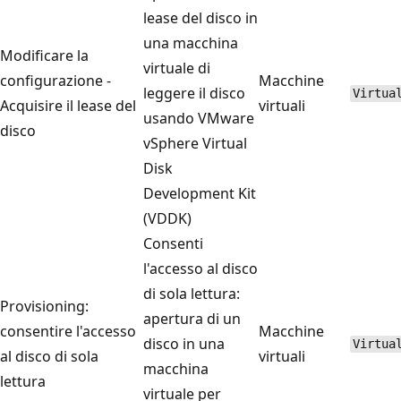
lease del disco in
una macchina
Modificare la
virtuale di
configurazione -
Macchine
leggere il disco
Virtua
Acquisire il lease del
virtuali
usando VMware
disco
vSphere Virtual
Disk
Development Kit
(VDDK)
Consenti
l'accesso al disco
di sola lettura:
Provisioning:
apertura di un
consentire l'accesso
Macchine
disco in una
Virtua
al disco di sola
virtuali
macchina
lettura
virtuale per