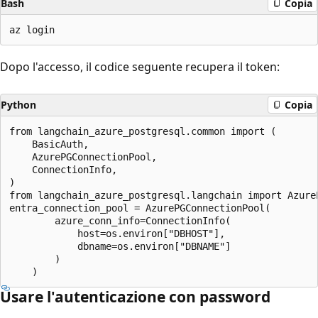
Bash
Copia
Dopo l'accesso, il codice seguente recupera il token:
Python
Copia
from langchain_azure_postgresql.common import (

    BasicAuth,

    AzurePGConnectionPool,

    ConnectionInfo,

)

from langchain_azure_postgresql.langchain import AzureP
entra_connection_pool = AzurePGConnectionPool(

        azure_conn_info=ConnectionInfo(

            host=os.environ["DBHOST"],

            dbname=os.environ["DBNAME"]

        )

Usare l'autenticazione con password