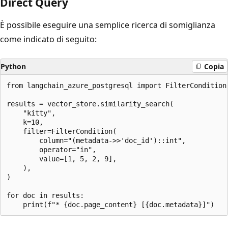
Direct Query
È possibile eseguire una semplice ricerca di somiglianza
come indicato di seguito:
Python
Copia
from langchain_azure_postgresql import FilterCondition,
results = vector_store.similarity_search(

    "kitty",

    k=10,

    filter=FilterCondition(

        column="(metadata->>'doc_id')::int",

        operator="in",

        value=[1, 5, 2, 9],

    ),

)

for doc in results:
