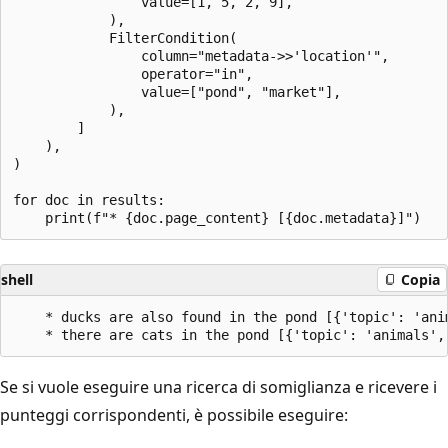
                value=[1, 5, 2, 9],

            ),

            FilterCondition(

                column="metadata->>'location'",

                operator="in",

                value=["pond", "market"],

            ),

        ]

    ),

)

for doc in results:

shell
Copia
    * ducks are also found in the pond [{'topic': 'ani
Se si vuole eseguire una ricerca di somiglianza e ricevere i
punteggi corrispondenti, è possibile eseguire: