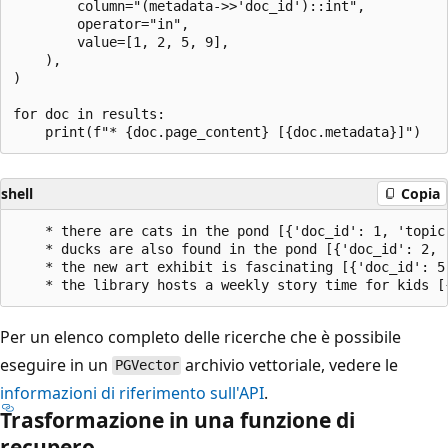
        column="(metadata->>'doc_id')::int",

        operator="in",

        value=[1, 2, 5, 9],

    ),

)

for doc in results:

shell
Copia
    * there are cats in the pond [{'doc_id': 1, 'topic
    * ducks are also found in the pond [{'doc_id': 2, 
    * the new art exhibit is fascinating [{'doc_id': 5
Per un elenco completo delle ricerche che è possibile
eseguire in un
archivio vettoriale, vedere le
PGVector
informazioni di riferimento sull'API
.
Trasformazione in una funzione di
recupero