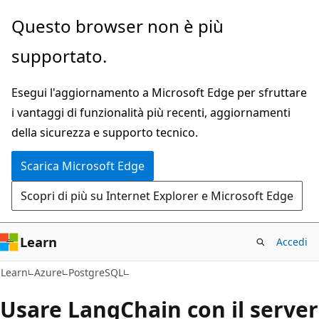
Ignora
Questo browser non è più
e
supportato.
passa
al
Esegui l'aggiornamento a Microsoft Edge per sfruttare
contenuto
i vantaggi di funzionalità più recenti, aggiornamenti
principale
della sicurezza e supporto tecnico.
Scarica Microsoft Edge
Scopri di più su Internet Explorer e Microsoft Edge
Learn
Accedi
Learn
Azure
PostgreSQL
Usare LangChain con il server