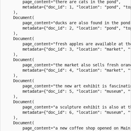
        page_content="there are cats in the pond",

        metadata={"doc_id": 1, "location": "pond", "top
    ),

    Document(

        page_content="ducks are also found in the pond"
        metadata={"doc_id": 2, "location": "pond", "top
    ),

    Document(

        page_content="fresh apples are available at the
        metadata={"doc_id": 3, "location": "market", "t
    ),

    Document(

        page_content="the market also sells fresh orang
        metadata={"doc_id": 4, "location": "market", "t
    ),

    Document(

        page_content="the new art exhibit is fascinatin
        metadata={"doc_id": 5, "location": "museum", "t
    ),

    Document(

        page_content="a sculpture exhibit is also at th
        metadata={"doc_id": 6, "location": "museum", "t
    ),

    Document(

        page_content="a new coffee shop opened on Main 