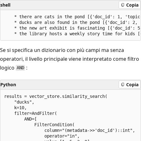
shell
Copia
    * there are cats in the pond [{'doc_id': 1, 'topic
    * ducks are also found in the pond [{'doc_id': 2, 
    * the new art exhibit is fascinating [{'doc_id': 5
Se si specifica un dizionario con più campi ma senza
operatori, il livello principale viene interpretato come filtro
logico
:
AND
Python
Copia
results = vector_store.similarity_search(

    "ducks",

    k=10,

    filter=AndFilter(

        AND=[

            FilterCondition(

                column="(metadata->>'doc_id')::int",

                operator="in",
