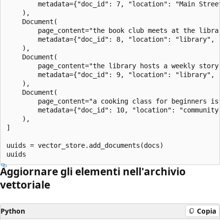
        metadata={"doc_id": 7, "location": "Main Street
    ),

    Document(

        page_content="the book club meets at the librar
        metadata={"doc_id": 8, "location": "library", "
    ),

    Document(

        page_content="the library hosts a weekly story 
        metadata={"doc_id": 9, "location": "library", "
    ),

    Document(

        page_content="a cooking class for beginners is
        metadata={"doc_id": 10, "location": "community 
    ),

]

uuids = vector_store.add_documents(docs)

Aggiornare gli elementi nell'archivio
vettoriale
Python
Copia