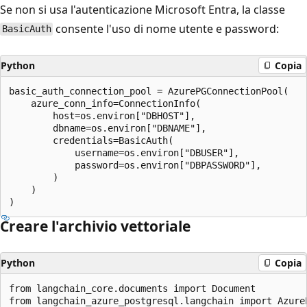
Se non si usa l'autenticazione Microsoft Entra, la classe
consente l'uso di nome utente e password:
BasicAuth
Python
Copia
basic_auth_connection_pool = AzurePGConnectionPool(

    azure_conn_info=ConnectionInfo(

        host=os.environ["DBHOST"],

        dbname=os.environ["DBNAME"],

        credentials=BasicAuth(

            username=os.environ["DBUSER"],

            password=os.environ["DBPASSWORD"],

        )

    )

Creare l'archivio vettoriale
Python
Copia
from langchain_core.documents import Document

from langchain_azure_postgresql.langchain import AzureP