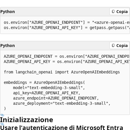
Python
Copia
os.environ["AZURE_OPENAI_ENDPOINT"] = "<azure-openai-en
Python
Copia
AZURE_OPENAI_ENDPOINT = os.environ["AZURE_OPENAI_ENDPOI
AZURE_OPENAI_API_KEY = os.environ["AZURE_OPENAI_API_KEY
from langchain_openai import AzureOpenAIEmbeddings

embeddings = AzureOpenAIEmbeddings(

    model="text-embedding-3-small",

    api_key=AZURE_OPENAI_API_KEY,

    azure_endpoint=AZURE_OPENAI_ENDPOINT,

    azure_deployment="text-embedding-3-small",

Inizializzazione
Usare l'autenticazione di Microsoft Entra