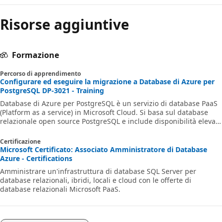
Risorse aggiuntive
Formazione
Percorso di apprendimento
Configurare ed eseguire la migrazione a Database di Azure per
PostgreSQL DP-3021 - Training
Database di Azure per PostgreSQL è un servizio di database PaaS
(Platform as a service) in Microsoft Cloud. Si basa sul database
relazionale open source PostgreSQL e include disponibilità elevata
predefinita, backup e ripristino automatici, oltre a funzionalità di
sicurezza complete. Il modello di determinazione dei prezzi con
Certificazione
pagamento in base al consumo offre prestazioni prevedibili e
Microsoft Certificato: Associato Amministratore di Database
ridimensionamento quasi immediato. In questo percorso di
Azure - Certifications
apprendimento vengono presentate le funzionalità principali di
Amministrare un'infrastruttura di database SQL Server per
Po
database relazionali, ibridi, locali e cloud con le offerte di
database relazionali Microsoft PaaS.