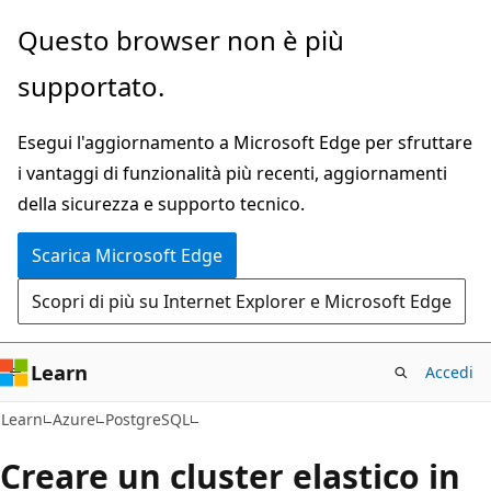
Ignora
Questo browser non è più
e
supportato.
passa
al
Esegui l'aggiornamento a Microsoft Edge per sfruttare
contenuto
i vantaggi di funzionalità più recenti, aggiornamenti
principale
della sicurezza e supporto tecnico.
Scarica Microsoft Edge
Scopri di più su Internet Explorer e Microsoft Edge
Learn
Accedi
Learn
Azure
PostgreSQL
Creare un cluster elastico in