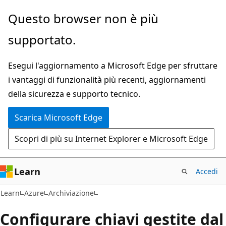
Ignora
Questo browser non è più
e
supportato.
passa
al
Esegui l'aggiornamento a Microsoft Edge per sfruttare
contenuto
i vantaggi di funzionalità più recenti, aggiornamenti
principale
della sicurezza e supporto tecnico.
Scarica Microsoft Edge
Scopri di più su Internet Explorer e Microsoft Edge
Learn
Accedi
Learn
Azure
Archiviazione
Configurare chiavi gestite dal