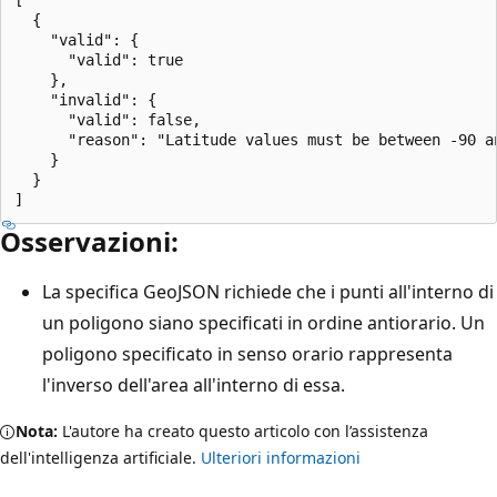
  {

    "valid": {

      "valid": true

    },

    "invalid": {

      "valid": false,

      "reason": "Latitude values must be between -90 an
    }

  }

Osservazioni:
La specifica GeoJSON richiede che i punti all'interno di
un poligono siano specificati in ordine antiorario. Un
poligono specificato in senso orario rappresenta
l'inverso dell'area all'interno di essa.
Nota:
L'autore ha creato questo articolo con l’assistenza
dell'intelligenza artificiale.
Ulteriori informazioni
Modalità