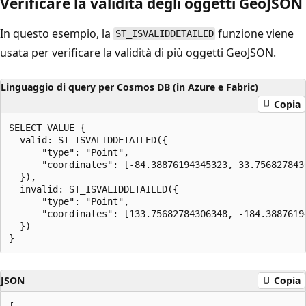
Verificare la validità degli oggetti GeoJSON
In questo esempio, la
funzione viene
ST_ISVALIDDETAILED
usata per verificare la validità di più oggetti GeoJSON.
Linguaggio di query per Cosmos DB (in Azure e Fabric)
Copia
SELECT VALUE {

  valid: ST_ISVALIDDETAILED({ 

      "type": "Point",

      "coordinates": [-84.38876194345323, 33.7568278430
  }),

  invalid: ST_ISVALIDDETAILED({ 

      "type": "Point",

      "coordinates": [133.75682784306348, -184.38876194
  })

JSON
Copia
[
