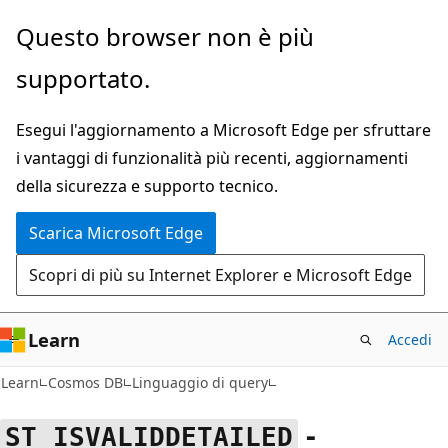
Ignora
Questo browser non è più
e
supportato.
passa
al
Esegui l'aggiornamento a Microsoft Edge per sfruttare
contenuto
i vantaggi di funzionalità più recenti, aggiornamenti
principale
della sicurezza e supporto tecnico.
Scarica Microsoft Edge
Scopri di più su Internet Explorer e Microsoft Edge
Learn
Accedi
Learn
Cosmos DB
Linguaggio di query
-
ST_ISVALIDDETAILED