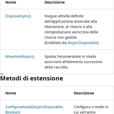
Nome
Descrizione
DisposeAsync()
Esegue attività definite
dall'applicazione associate alla
liberazione, al rilascio o alla
reimpostazione asincrona delle
risorse non gestite.
(Ereditato da
IAsyncDisposable
)
MoveNextAsync()
Sposta l'enumeratore in modo
asincrono all'elemento successivo
della raccolta.
Metodi di estensione
Nome
Descrizione
ConfigureAwait(IAsyncDisposable,
Configura il modo in
Boolean)
cui verranno