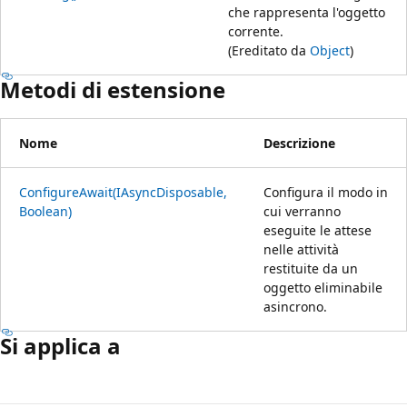
che rappresenta l'oggetto
corrente.
(Ereditato da
Object
)
Metodi di estensione
Nome
Descrizione
ConfigureAwait(IAsyncDisposable,
Configura il modo in
Boolean)
cui verranno
eseguite le attese
nelle attività
restituite da un
oggetto eliminabile
asincrono.
Si applica a
Modalità