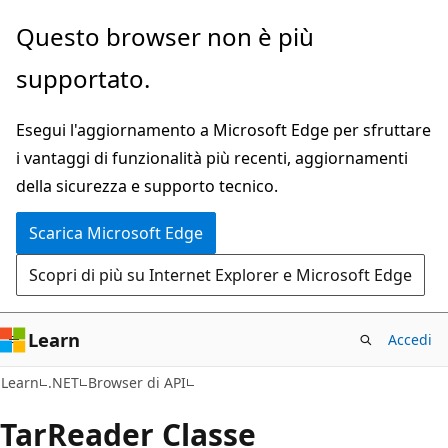
Ignora
Passare
Questo browser non è più
e
allo
supportato.
passa
spostamento
al
nella
Esegui l'aggiornamento a Microsoft Edge per sfruttare
contenuto
pagina
i vantaggi di funzionalità più recenti, aggiornamenti
principale
della sicurezza e supporto tecnico.
Scarica Microsoft Edge
Scopri di più su Internet Explorer e Microsoft Edge
Learn
Accedi
C#
Learn
.NET
Browser di API
Tar
Reader Classe