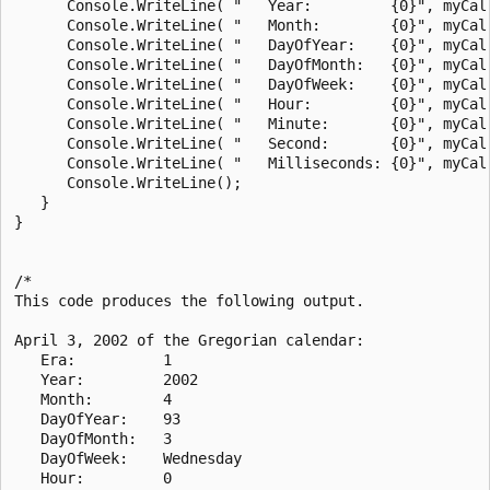
      Console.WriteLine( "   Year:         {0}", myCal.
      Console.WriteLine( "   Month:        {0}", myCal.
      Console.WriteLine( "   DayOfYear:    {0}", myCal.
      Console.WriteLine( "   DayOfMonth:   {0}", myCal.
      Console.WriteLine( "   DayOfWeek:    {0}", myCal.
      Console.WriteLine( "   Hour:         {0}", myCal.
      Console.WriteLine( "   Minute:       {0}", myCal.
      Console.WriteLine( "   Second:       {0}", myCal.
      Console.WriteLine( "   Milliseconds: {0}", myCal.
      Console.WriteLine();

   }

}

/*

This code produces the following output.

April 3, 2002 of the Gregorian calendar:

   Era:          1

   Year:         2002

   Month:        4

   DayOfYear:    93

   DayOfMonth:   3

   DayOfWeek:    Wednesday

   Hour:         0
