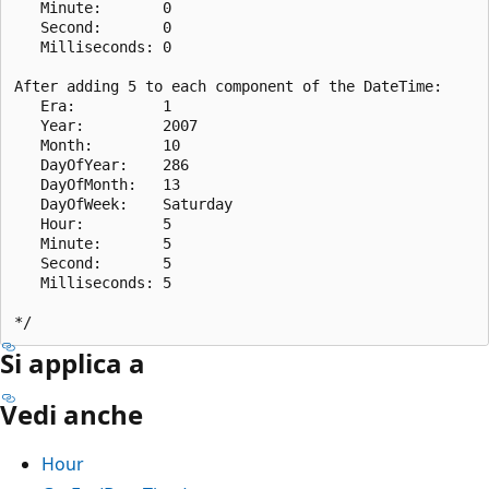
   Minute:       0

   Second:       0

   Milliseconds: 0

After adding 5 to each component of the DateTime:

   Era:          1

   Year:         2007

   Month:        10

   DayOfYear:    286

   DayOfMonth:   13

   DayOfWeek:    Saturday

   Hour:         5

   Minute:       5

   Second:       5

   Milliseconds: 5

Si applica a
Vedi anche
Hour