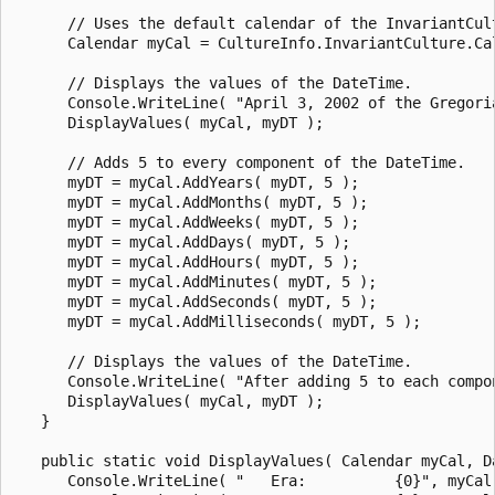
      // Uses the default calendar of the InvariantCult
      Calendar myCal = CultureInfo.InvariantCulture.Cal
      // Displays the values of the DateTime.

      Console.WriteLine( "April 3, 2002 of the Gregoria
      DisplayValues( myCal, myDT );

      // Adds 5 to every component of the DateTime.

      myDT = myCal.AddYears( myDT, 5 );

      myDT = myCal.AddMonths( myDT, 5 );

      myDT = myCal.AddWeeks( myDT, 5 );

      myDT = myCal.AddDays( myDT, 5 );

      myDT = myCal.AddHours( myDT, 5 );

      myDT = myCal.AddMinutes( myDT, 5 );

      myDT = myCal.AddSeconds( myDT, 5 );

      myDT = myCal.AddMilliseconds( myDT, 5 );

      // Displays the values of the DateTime.

      Console.WriteLine( "After adding 5 to each compon
      DisplayValues( myCal, myDT );

   }

   public static void DisplayValues( Calendar myCal, Da
      Console.WriteLine( "   Era:          {0}", myCal.