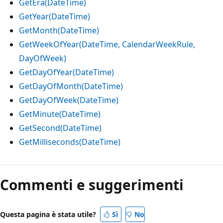
GetEra(DateTime)
GetYear(DateTime)
GetMonth(DateTime)
GetWeekOfYear(DateTime, CalendarWeekRule,
DayOfWeek)
GetDayOfYear(DateTime)
GetDayOfMonth(DateTime)
GetDayOfWeek(DateTime)
GetMinute(DateTime)
GetSecond(DateTime)
GetMilliseconds(DateTime)
Modalità
di
Commenti e suggerimenti
lettura
disabilitata
Questa pagina è stata utile?
Sì
No