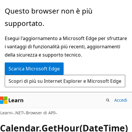
Ignora
Passare
Questo browser non è più
e
allo
supportato.
passa
spostamento
al
nella
Esegui l'aggiornamento a Microsoft Edge per sfruttare
contenuto
pagina
i vantaggi di funzionalità più recenti, aggiornamenti
principale
della sicurezza e supporto tecnico.
Scarica Microsoft Edge
Scopri di più su Internet Explorer e Microsoft Edge
Learn
Accedi
C#
Learn
.NET
Browser di API
Calendar.
Get
Hour(DateTime)