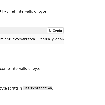
F-8 nell'intervallo di byte
Copia
ut int bytesWritten, ReadOnlySpan<char> format = default
 come intervallo di byte.
te scritti in
.
utf8Destination