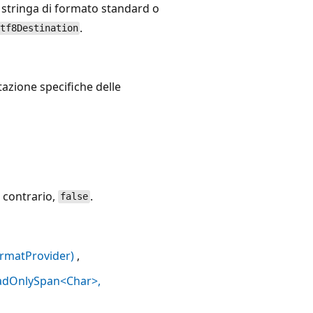
 stringa di formato standard o
.
tf8Destination
azione specifiche delle
o contrario,
.
false
rmatProvider)
eadOnlySpan<Char>,