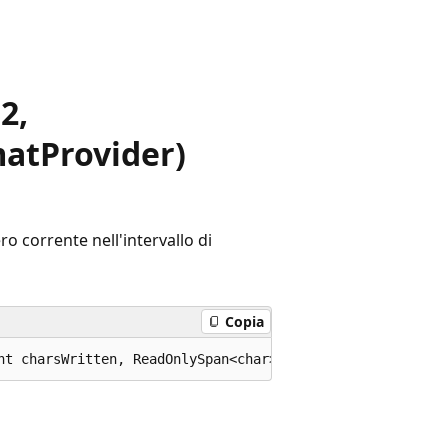
2,
atProvider)
ro corrente nell'intervallo di
Copia
nt charsWritten, ReadOnlySpan<char> format = default, IF