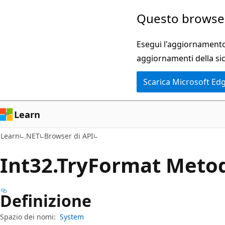
Ignora
Passare
Questo browser
e
allo
passa
spostamento
Esegui l'aggiornamento 
al
nella
aggiornamenti della si
contenuto
pagina
Scarica Microsoft Ed
principale
Learn
Learn
.NET
Browser di API
Int32.Try
Format Meto
Definizione
Spazio dei nomi:
System