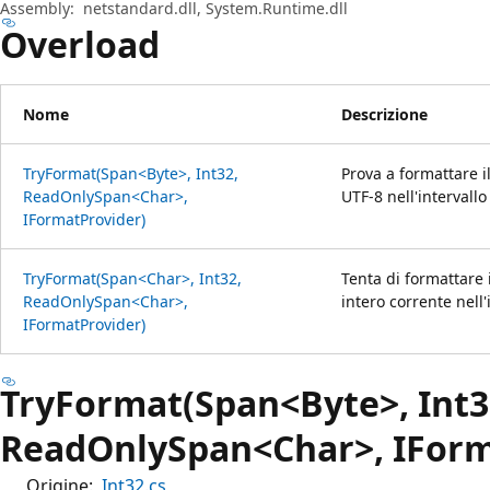
Assembly:
netstandard.dll, System.Runtime.dll
Overload
Nome
Descrizione
TryFormat(Span<Byte>, Int32,
Prova a formattare i
ReadOnlySpan<Char>,
UTF-8 nell'intervallo
IFormatProvider)
TryFormat(Span<Char>, Int32,
Tenta di formattare 
ReadOnlySpan<Char>,
intero corrente nell'
IFormatProvider)
TryFormat(Span<Byte>, Int3
ReadOnlySpan<Char>, IForm
Origine:
Int32.cs