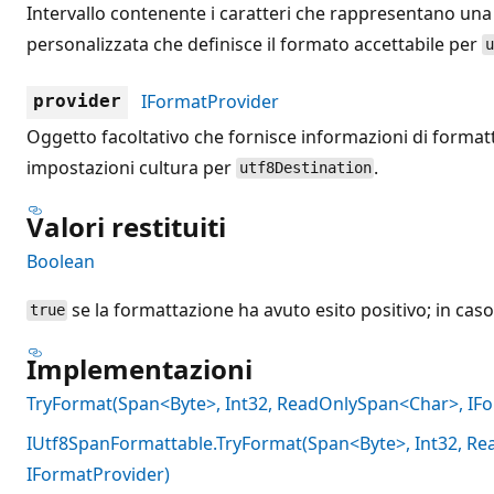
Intervallo contenente i caratteri che rappresentano una
personalizzata che definisce il formato accettabile per
u
IFormatProvider
provider
Oggetto facoltativo che fornisce informazioni di formatt
impostazioni cultura per
.
utf8Destination
Valori restituiti
Boolean
se la formattazione ha avuto esito positivo; in cas
true
Implementazioni
TryFormat(Span<Byte>, Int32, ReadOnlySpan<Char>, IFo
IUtf8SpanFormattable.TryFormat(Span<Byte>, Int32, R
IFormatProvider)