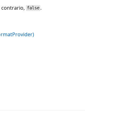
o contrario,
.
false
ormatProvider)