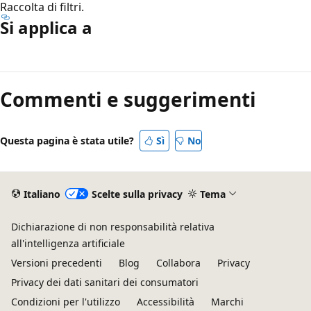
Raccolta di filtri.
Si applica a
Modalità
di
Commenti e suggerimenti
lettura
disabilitata
Questa pagina è stata utile?
Sì
No
Italiano
Scelte sulla privacy
Tema
Dichiarazione di non responsabilità relativa
all'intelligenza artificiale
Versioni precedenti
Blog
Collabora
Privacy
Privacy dei dati sanitari dei consumatori
Condizioni per l'utilizzo
Accessibilità
Marchi