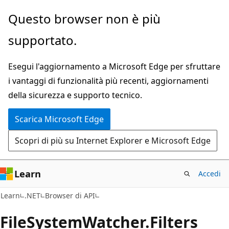
Ignora
Passare
Questo browser non è più
e
allo
supportato.
passa
spostamento
al
nella
Esegui l'aggiornamento a Microsoft Edge per sfruttare
contenuto
pagina
i vantaggi di funzionalità più recenti, aggiornamenti
principale
della sicurezza e supporto tecnico.
Scarica Microsoft Edge
Scopri di più su Internet Explorer e Microsoft Edge
Learn
Accedi
C#
Learn
.NET
Browser di API
File
System
Watcher.
Filters