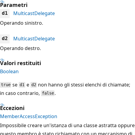
Parametri
MulticastDelegate
d1
Operando sinistro.
MulticastDelegate
d2
Operando destro.
Valori restituiti
Boolean
se
e
non hanno gli stessi elenchi di chiamate;
true
d1
d2
in caso contrario,
.
false
Eccezioni
MemberAccessException
Impossibile creare un'istanza di una classe astratta oppure
questo membro è stato richiamato con un meccanismo di