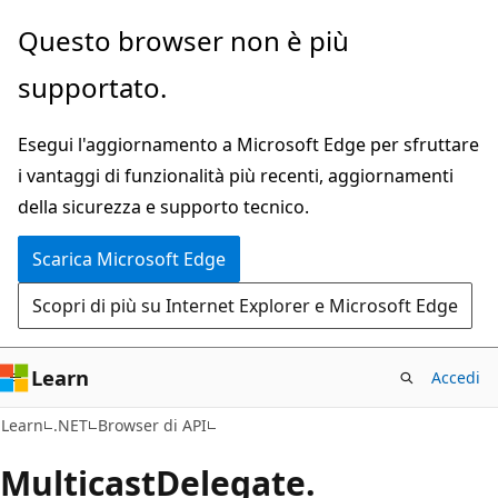
Ignora
Passare
Questo browser non è più
e
allo
supportato.
passa
spostamento
al
nella
Esegui l'aggiornamento a Microsoft Edge per sfruttare
contenuto
pagina
i vantaggi di funzionalità più recenti, aggiornamenti
principale
della sicurezza e supporto tecnico.
Scarica Microsoft Edge
Scopri di più su Internet Explorer e Microsoft Edge
Learn
Accedi
C#
Learn
.NET
Browser di API
Multicast
Delegate.