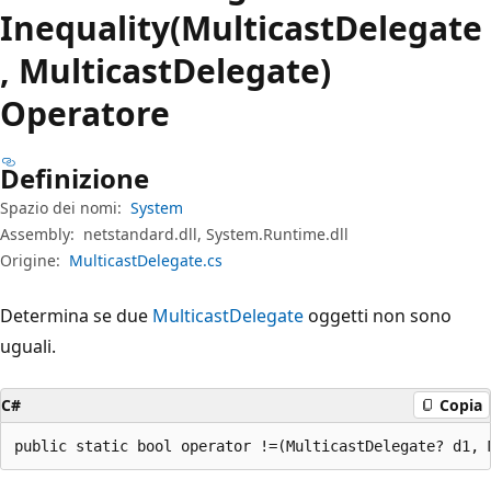
Inequality(MulticastDelegate
, MulticastDelegate)
Operatore
Definizione
Spazio dei nomi:
System
Assembly:
netstandard.dll, System.Runtime.dll
Origine:
MulticastDelegate.cs
Determina se due
MulticastDelegate
oggetti non sono
uguali.
C#
Copia
public static bool operator !=(MulticastDelegate? d1, 