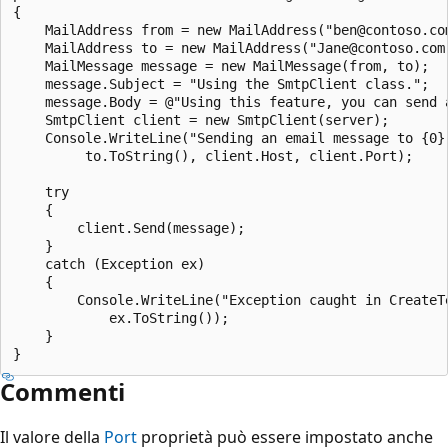
{

    MailAddress from = new MailAddress("ben@contoso.com
    MailAddress to = new MailAddress("Jane@contoso.com"
    MailMessage message = new MailMessage(from, to);

    message.Subject = "Using the SmtpClient class.";

    message.Body = @"Using this feature, you can send 
    SmtpClient client = new SmtpClient(server);

    Console.WriteLine("Sending an email message to {0}
         to.ToString(), client.Host, client.Port);

    try

    {

        client.Send(message);

    }

    catch (Exception ex)

    {

        Console.WriteLine("Exception caught in CreateTe
            ex.ToString());

    }

Commenti
Il valore della
Port
proprietà può essere impostato anche