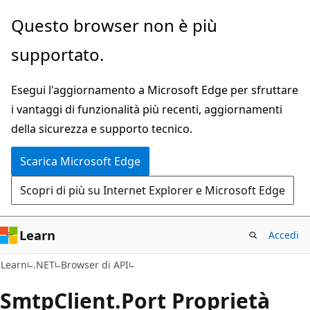
Ignora
Passare
Questo browser non è più
e
allo
supportato.
passa
spostamento
al
nella
Esegui l'aggiornamento a Microsoft Edge per sfruttare
contenuto
pagina
i vantaggi di funzionalità più recenti, aggiornamenti
principale
della sicurezza e supporto tecnico.
Scarica Microsoft Edge
Scopri di più su Internet Explorer e Microsoft Edge
Learn
Accedi
C#
Learn
.NET
Browser di API
Smtp
Client.
Port Proprietà