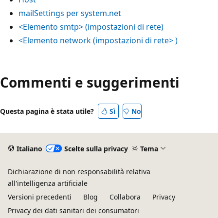
mailSettings per system.net
<Elemento smtp> (impostazioni di rete)
<Elemento network (impostazioni di rete> )
Modalità
di
Commenti e suggerimenti
lettura
disabilitata
Questa pagina è stata utile?
Sì
No
Italiano
Scelte sulla privacy
Tema
Dichiarazione di non responsabilità relativa
all'intelligenza artificiale
Versioni precedenti
Blog
Collabora
Privacy
Privacy dei dati sanitari dei consumatori