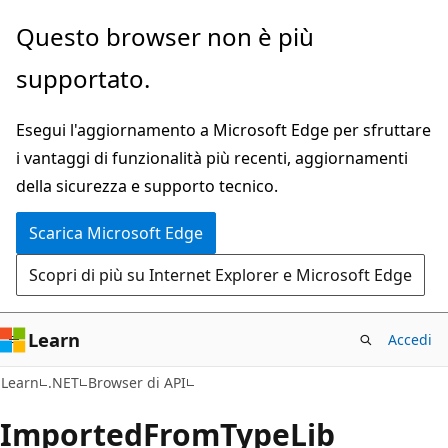
Ignora
Passare
Questo browser non è più
e
allo
supportato.
passa
spostamento
al
nella
Esegui l'aggiornamento a Microsoft Edge per sfruttare
contenuto
pagina
i vantaggi di funzionalità più recenti, aggiornamenti
principale
della sicurezza e supporto tecnico.
Scarica Microsoft Edge
Scopri di più su Internet Explorer e Microsoft Edge
Learn
Accedi
C#
Learn
.NET
Browser di API
Imported
From
Type
Lib