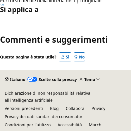
Percorso del file della libreria dei tipi originale.
Si applica a
Modalità
di
Commenti e suggerimenti
lettura
disabilitata
Questa pagina è stata utile?
Sì
No
Italiano
Scelte sulla privacy
Tema
Dichiarazione di non responsabilità relativa
all'intelligenza artificiale
Versioni precedenti
Blog
Collabora
Privacy
Privacy dei dati sanitari dei consumatori
Condizioni per l'utilizzo
Accessibilità
Marchi