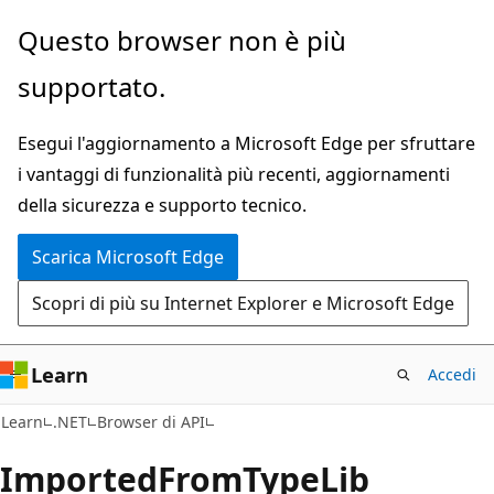
Ignora
Passare
Questo browser non è più
e
allo
supportato.
passa
spostamento
al
nella
Esegui l'aggiornamento a Microsoft Edge per sfruttare
contenuto
pagina
i vantaggi di funzionalità più recenti, aggiornamenti
principale
della sicurezza e supporto tecnico.
Scarica Microsoft Edge
Scopri di più su Internet Explorer e Microsoft Edge
Learn
Accedi
C#
Learn
.NET
Browser di API
Imported
From
Type
Lib