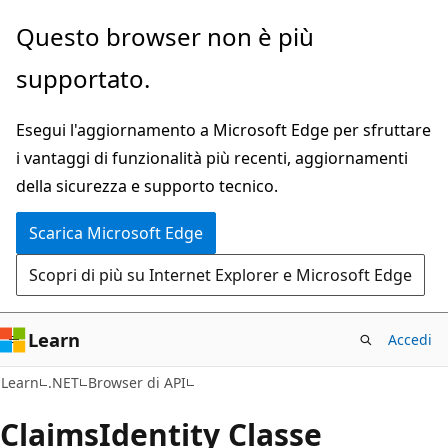
Ignora
Passare
Questo browser non è più
e
allo
supportato.
passa
spostamento
al
nella
Esegui l'aggiornamento a Microsoft Edge per sfruttare
contenuto
pagina
i vantaggi di funzionalità più recenti, aggiornamenti
principale
della sicurezza e supporto tecnico.
Scarica Microsoft Edge
Scopri di più su Internet Explorer e Microsoft Edge
Learn
Accedi
C#
Learn
.NET
Browser di API
Claims
Identity Classe