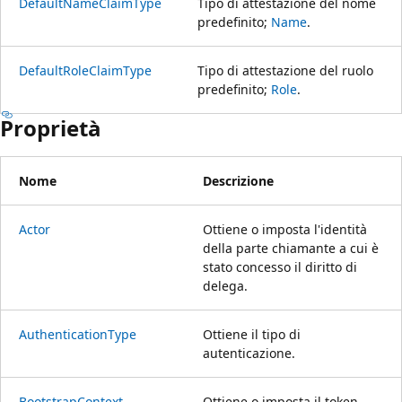
DefaultNameClaimType
Tipo di attestazione del nome
predefinito;
Name
.
DefaultRoleClaimType
Tipo di attestazione del ruolo
predefinito;
Role
.
Proprietà
Nome
Descrizione
Actor
Ottiene o imposta l'identità
della parte chiamante a cui è
stato concesso il diritto di
delega.
AuthenticationType
Ottiene il tipo di
autenticazione.
BootstrapContext
Ottiene o imposta il token