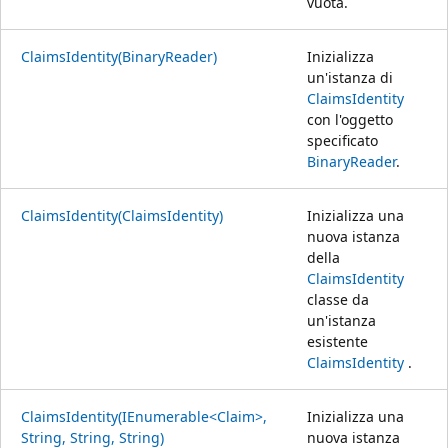
vuota.
ClaimsIdentity(BinaryReader)
Inizializza
un'istanza di
ClaimsIdentity
con l'oggetto
specificato
BinaryReader
.
ClaimsIdentity(ClaimsIdentity)
Inizializza una
nuova istanza
della
ClaimsIdentity
classe da
un'istanza
esistente
ClaimsIdentity
.
ClaimsIdentity(IEnumerable<Claim>,
Inizializza una
String, String, String)
nuova istanza