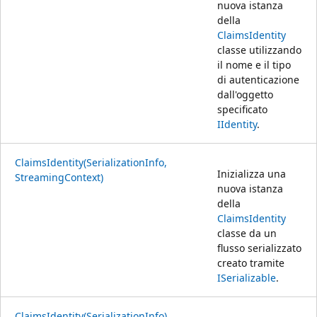
nuova istanza
della
ClaimsIdentity
classe utilizzando
il nome e il tipo
di autenticazione
dall'oggetto
specificato
IIdentity
.
ClaimsIdentity(SerializationInfo,
Inizializza una
StreamingContext)
nuova istanza
della
ClaimsIdentity
classe da un
flusso serializzato
creato tramite
ISerializable
.
ClaimsIdentity(SerializationInfo)