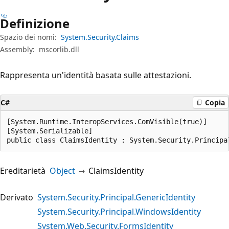
Definizione
Spazio dei nomi:
System.Security.Claims
Assembly:
mscorlib.dll
Rappresenta un'identità basata sulle attestazioni.
C#
Copia
[System.Runtime.InteropServices.ComVisible(true)]

[System.Serializable]

public class ClaimsIdentity : System.Security.Principa
Ereditarietà
Object
ClaimsIdentity
Derivato
System.Security.Principal.GenericIdentity
System.Security.Principal.WindowsIdentity
System.Web.Security.FormsIdentity