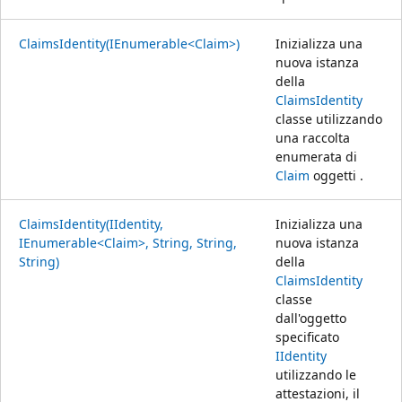
ClaimsIdentity(IEnumerable<Claim>)
Inizializza una
nuova istanza
della
ClaimsIdentity
classe utilizzando
una raccolta
enumerata di
Claim
oggetti .
ClaimsIdentity(IIdentity,
Inizializza una
IEnumerable<Claim>, String, String,
nuova istanza
String)
della
ClaimsIdentity
classe
dall'oggetto
specificato
IIdentity
utilizzando le
attestazioni, il