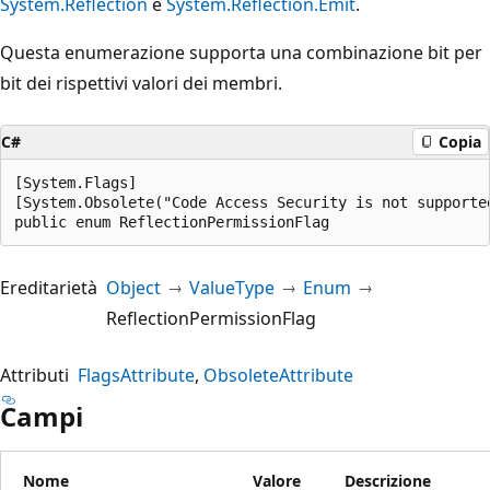
System.Reflection
e
System.Reflection.Emit
.
Questa enumerazione supporta una combinazione bit per
bit dei rispettivi valori dei membri.
C#
Copia
[System.Flags]

[System.Obsolete("Code Access Security is not supporte
public enum ReflectionPermissionFlag
Ereditarietà
Object
ValueType
Enum
ReflectionPermissionFlag
Attributi
FlagsAttribute
ObsoleteAttribute
Campi
Nome
Valore
Descrizione