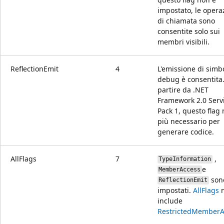
impostato, le opera
di chiamata sono
consentite solo sui
membri visibili.
ReflectionEmit
4
L'emissione di simbo
debug è consentita.
partire da .NET
Framework 2.0 Serv
Pack 1, questo flag
più necessario per
generare codice.
AllFlags
7
,
TypeInformation
e
MemberAccess
son
ReflectionEmit
impostati.
AllFlags
n
include
RestrictedMemberA