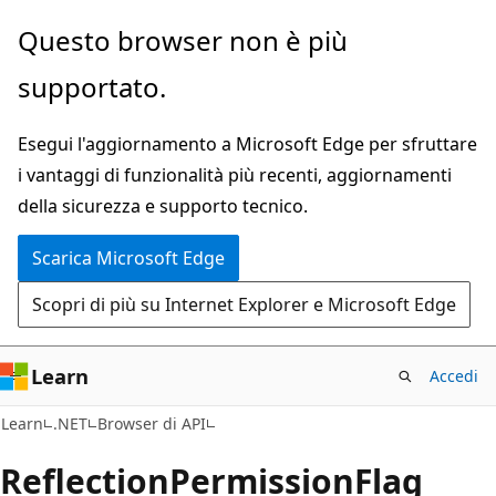
Ignora
Passare
Questo browser non è più
e
allo
supportato.
passa
spostamento
al
nella
Esegui l'aggiornamento a Microsoft Edge per sfruttare
contenuto
pagina
i vantaggi di funzionalità più recenti, aggiornamenti
principale
della sicurezza e supporto tecnico.
Scarica Microsoft Edge
Scopri di più su Internet Explorer e Microsoft Edge
Learn
Accedi
C#
Learn
.NET
Browser di API
Reflection
Permission
Flag