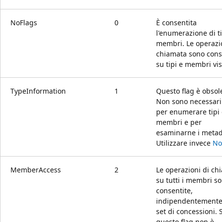
NoFlags
0
È consentita
l'enumerazione di ti
membri. Le operazio
chiamata sono cons
su tipi e membri visi
TypeInformation
1
Questo flag è obsol
Non sono necessari 
per enumerare tipi 
membri e per
esaminarne i metad
Utilizzare invece
No
MemberAccess
2
Le operazioni di ch
su tutti i membri s
consentite,
indipendentemente
set di concessioni. 
questo flag non è