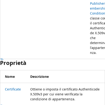
Publishe
embersh
Conditio
classe co
il certific
Authenti
de X.509
che
determin
l'apparte
nza.
Proprietà
Nome
Descrizione
Certificate
Ottiene o imposta il certificato Authenticode
X.509v3 per cui viene verificata la
condizione di appartenenza.