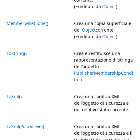
(Ereditato da
Object
)
MemberwiseClone()
Crea una copia superficiale
del
Object
corrente.
(Ereditato da
Object
)
ToString()
Crea e restituisce una
rappresentazione di stringa
dell'oggetto
PublisherMembershipCondi
tion
.
ToXml()
Crea una codifica XML
dell'oggetto di sicurezza e
del relativo stato corrente.
ToXml(PolicyLevel)
Crea una codifica XML
dell'oggetto di sicurezza e il
relativo stato corrente con