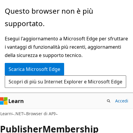
Ignora
Passare
Questo browser non è più
e
allo
supportato.
passa
spostamento
al
nella
Esegui l'aggiornamento a Microsoft Edge per sfruttare
contenuto
pagina
i vantaggi di funzionalità più recenti, aggiornamenti
principale
della sicurezza e supporto tecnico.
Scarica Microsoft Edge
Scopri di più su Internet Explorer e Microsoft Edge
Learn
Accedi
C#
Learn
.NET
Browser di API
Publisher
Membership