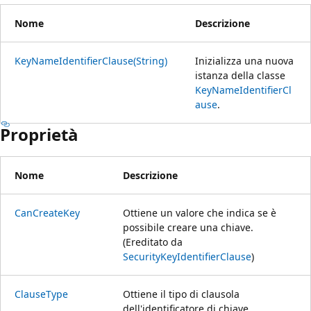
Nome
Descrizione
KeyNameIdentifierClause(String)
Inizializza una nuova
istanza della classe
KeyNameIdentifierCl
ause
.
Proprietà
Nome
Descrizione
CanCreateKey
Ottiene un valore che indica se è
possibile creare una chiave.
(Ereditato da
SecurityKeyIdentifierClause
)
ClauseType
Ottiene il tipo di clausola
dell'identificatore di chiave.