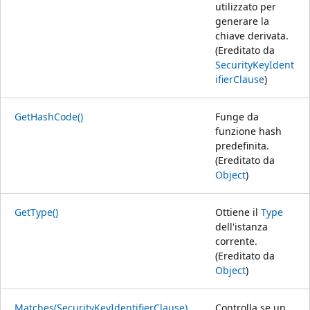
utilizzato per
generare la
chiave derivata.
(Ereditato da
SecurityKeyIdent
ifierClause
)
GetHashCode()
Funge da
funzione hash
predefinita.
(Ereditato da
Object
)
GetType()
Ottiene il
Type
dell'istanza
corrente.
(Ereditato da
Object
)
Matches(SecurityKeyIdentifierClause)
Controlla se un