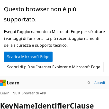
Ignora
Passare
Questo browser non è più
e
allo
supportato.
passa
spostamento
al
nella
Esegui l'aggiornamento a Microsoft Edge per sfruttare
contenuto
pagina
i vantaggi di funzionalità più recenti, aggiornamenti
principale
della sicurezza e supporto tecnico.
Scarica Microsoft Edge
Scopri di più su Internet Explorer e Microsoft Edge
Learn
Accedi
C#
Learn
.NET
Browser di API
Key
Name
Identifier
Clause