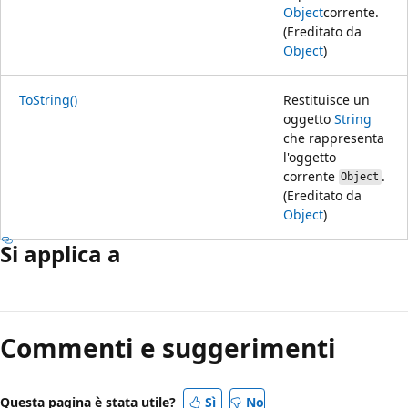
Object
corrente.
(Ereditato da
Object
)
ToString()
Restituisce un
oggetto
String
che rappresenta
l'oggetto
corrente
.
Object
(Ereditato da
Object
)
Si applica a
Modalità
di
Commenti e suggerimenti
lettura
disabilitata
Questa pagina è stata utile?
Sì
No