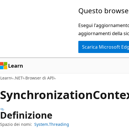
Ignora
Passare
Questo browser
e
allo
passa
spostamento
Esegui l'aggiornamento 
al
nella
aggiornamenti della si
contenuto
pagina
Scarica Microsoft Ed
principale
Learn
Learn
.NET
Browser di API
Synchronization
Contex
Definizione
Spazio dei nomi:
System.Threading