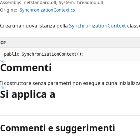
Assembly:
netstandard.dll, System.Threading.dll
Origine:
SynchronizationContext.cs
Crea una nuova istanza della
SynchronizationContext
classe
C#
public SynchronizationContext();
Commenti
Il costruttore senza parametri non esegue alcuna inizializz
Si applica a
Modalità
di
Commenti e suggerimenti
lettura
disabilitata