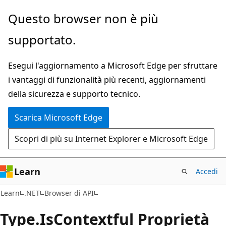
Ignora
Passare
Questo browser non è più
e
allo
supportato.
passa
spostamento
al
nella
Esegui l'aggiornamento a Microsoft Edge per sfruttare
contenuto
pagina
i vantaggi di funzionalità più recenti, aggiornamenti
principale
della sicurezza e supporto tecnico.
Scarica Microsoft Edge
Scopri di più su Internet Explorer e Microsoft Edge
Learn
Accedi
C#
Learn
.NET
Browser di API
Type.
Is
Contextful Proprietà