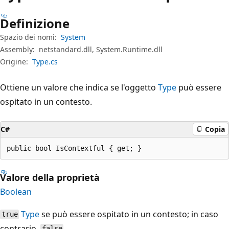
Definizione
Spazio dei nomi:
System
Assembly:
netstandard.dll, System.Runtime.dll
Origine:
Type.cs
Ottiene un valore che indica se l'oggetto
Type
può essere
ospitato in un contesto.
C#
Copia
public bool IsContextful { get; }
Valore della proprietà
Boolean
Type
se può essere ospitato in un contesto; in caso
true
contrario,
.
false