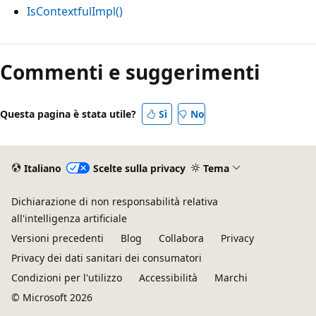
IsContextfulImpl()
Modalità
di
Commenti e suggerimenti
lettura
disabilitata
Questa pagina è stata utile?
Sì
No
Italiano
Scelte sulla privacy
Tema
Dichiarazione di non responsabilità relativa
all'intelligenza artificiale
Versioni precedenti
Blog
Collabora
Privacy
Privacy dei dati sanitari dei consumatori
Condizioni per l'utilizzo
Accessibilità
Marchi
© Microsoft 2026