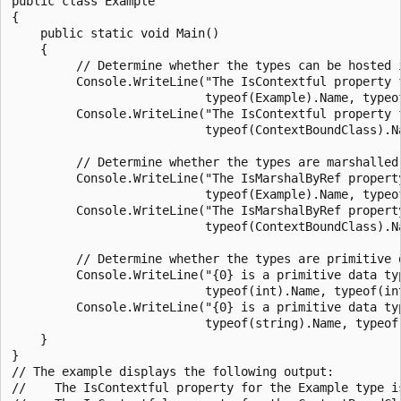
public class Example

{

    public static void Main()

    {

         // Determine whether the types can be hosted i
         Console.WriteLine("The IsContextful property f
                           typeof(Example).Name, typeof
         Console.WriteLine("The IsContextful property f
                           typeof(ContextBoundClass).N
         // Determine whether the types are marshalled 
         Console.WriteLine("The IsMarshalByRef property
                           typeof(Example).Name, typeof
         Console.WriteLine("The IsMarshalByRef property
                           typeof(ContextBoundClass).N
         // Determine whether the types are primitive d
         Console.WriteLine("{0} is a primitive data typ
                           typeof(int).Name, typeof(int
         Console.WriteLine("{0} is a primitive data typ
                           typeof(string).Name, typeof(
    }

}

// The example displays the following output:

//    The IsContextful property for the Example type is