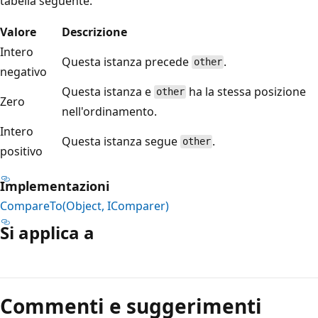
tabella seguente.
Valore
Descrizione
Intero
Questa istanza precede
.
other
negativo
Questa istanza e
ha la stessa posizione
other
Zero
nell'ordinamento.
Intero
Questa istanza segue
.
other
positivo
Implementazioni
CompareTo(Object, IComparer)
Si applica a
Modalità
di
Commenti e suggerimenti
lettura