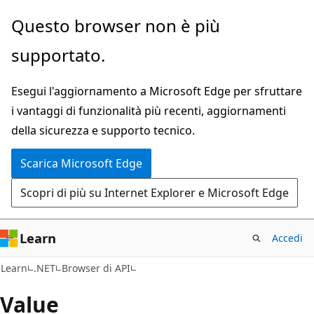
Ignora
Passare
Questo browser non è più
e
allo
supportato.
passa
spostamento
al
nella
Esegui l'aggiornamento a Microsoft Edge per sfruttare
contenuto
pagina
i vantaggi di funzionalità più recenti, aggiornamenti
principale
della sicurezza e supporto tecnico.
Scarica Microsoft Edge
Scopri di più su Internet Explorer e Microsoft Edge
Learn
Accedi
C#
Learn
.NET
Browser di API
Value