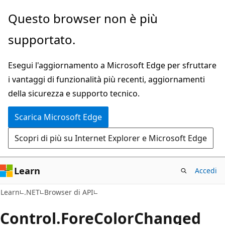
Ignora
Passare
Questo browser non è più
e
allo
supportato.
passa
spostamento
al
nella
Esegui l'aggiornamento a Microsoft Edge per sfruttare
contenuto
pagina
i vantaggi di funzionalità più recenti, aggiornamenti
principale
della sicurezza e supporto tecnico.
Scarica Microsoft Edge
Scopri di più su Internet Explorer e Microsoft Edge
Learn
Accedi
C#
Learn
.NET
Browser di API
Control.
Fore
Color
Changed