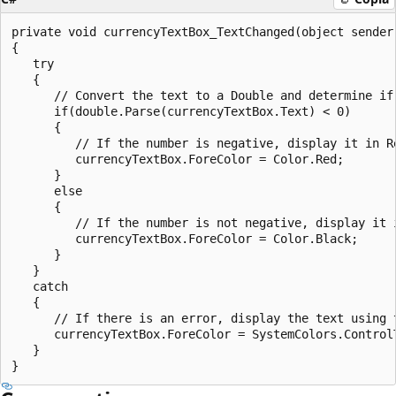
private void currencyTextBox_TextChanged(object sender,
{

   try

   {

      // Convert the text to a Double and determine if 
      if(double.Parse(currencyTextBox.Text) < 0)

      {

         // If the number is negative, display it in Re
         currencyTextBox.ForeColor = Color.Red;

      }

      else

      {

         // If the number is not negative, display it i
         currencyTextBox.ForeColor = Color.Black;

      }

   }

   catch

   {

      // If there is an error, display the text using t
      currencyTextBox.ForeColor = SystemColors.ControlT
   }
