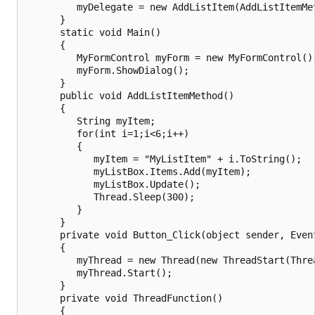
         myDelegate = new AddListItem(AddListItemMet
      }

      static void Main()

      {

         MyFormControl myForm = new MyFormControl();
         myForm.ShowDialog();

      }

      public void AddListItemMethod()

      {

         String myItem;

         for(int i=1;i<6;i++)

         {

            myItem = "MyListItem" + i.ToString();

            myListBox.Items.Add(myItem);

            myListBox.Update();

            Thread.Sleep(300);

         }

      }

      private void Button_Click(object sender, Event
      {

         myThread = new Thread(new ThreadStart(Threa
         myThread.Start();

      }

      private void ThreadFunction()

      {
