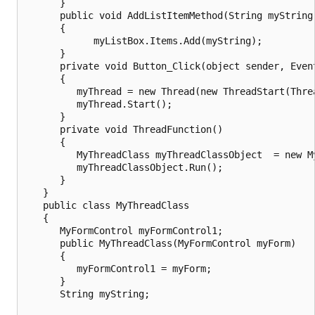
      }

      public void AddListItemMethod(String myString)
      {

            myListBox.Items.Add(myString);

      }

      private void Button_Click(object sender, Event
      {

         myThread = new Thread(new ThreadStart(Threa
         myThread.Start();

      }

      private void ThreadFunction()

      {

         MyThreadClass myThreadClassObject  = new My
         myThreadClassObject.Run();

      }

   }

   public class MyThreadClass

   {

      MyFormControl myFormControl1;

      public MyThreadClass(MyFormControl myForm)

      {

         myFormControl1 = myForm;

      }

      String myString;
