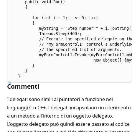
      public void Run()

      {

         for (int i = 1; i <= 5; i++)

         {

            myString = "Step number " + i.ToString()
            Thread.Sleep(400);

            // Execute the specified delegate on the
            // 'myFormControl1' control's underlying
            // the specified list of arguments.

            myFormControl1.Invoke(myFormControl1.myD
                                   new Object[] {myS
         }

      }

Commenti
I delegati sono simili ai puntatori a funzione nei
linguaggi C o C++. I delegati incapsulano un riferimento
a un metodo all'interno di un oggetto delegato.
L'oggetto delegato può quindi essere passato al codice