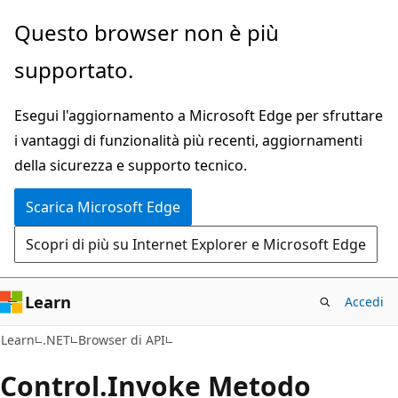
Ignora
Passare
Questo browser non è più
e
allo
supportato.
passa
spostamento
al
nella
Esegui l'aggiornamento a Microsoft Edge per sfruttare
contenuto
pagina
i vantaggi di funzionalità più recenti, aggiornamenti
principale
della sicurezza e supporto tecnico.
Scarica Microsoft Edge
Scopri di più su Internet Explorer e Microsoft Edge
Learn
Accedi
C#
Learn
.NET
Browser di API
Control.
Invoke Metodo