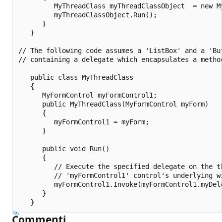
         MyThreadClass myThreadClassObject  = new My
         myThreadClassObject.Run();

      }

   }

// The following code assumes a 'ListBox' and a 'Bu
// containing a delegate which encapsulates a metho
   public class MyThreadClass

   {

      MyFormControl myFormControl1;

      public MyThreadClass(MyFormControl myForm)

      {

         myFormControl1 = myForm;

      }

      public void Run()

      {

         // Execute the specified delegate on the th
         // 'myFormControl1' control's underlying wi
         myFormControl1.Invoke(myFormControl1.myDele
      }

Commenti