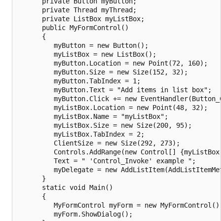
      private Button myButton;

      private Thread myThread;

      private ListBox myListBox;

      public MyFormControl()

      {

         myButton = new Button();

         myListBox = new ListBox();

         myButton.Location = new Point(72, 160);

         myButton.Size = new Size(152, 32);

         myButton.TabIndex = 1;

         myButton.Text = "Add items in list box";

         myButton.Click += new EventHandler(Button_C
         myListBox.Location = new Point(48, 32);

         myListBox.Name = "myListBox";

         myListBox.Size = new Size(200, 95);

         myListBox.TabIndex = 2;

         ClientSize = new Size(292, 273);

         Controls.AddRange(new Control[] {myListBox,
         Text = " 'Control_Invoke' example ";

         myDelegate = new AddListItem(AddListItemMet
      }

      static void Main()

      {

         MyFormControl myForm = new MyFormControl();
         myForm.ShowDialog();
