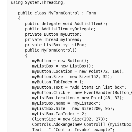
using System.Threading;

   public class MyFormControl : Form

   {

      public delegate void AddListItem();

      public AddListItem myDelegate;

      private Button myButton;

      private Thread myThread;

      private ListBox myListBox;

      public MyFormControl()

      {

         myButton = new Button();

         myListBox = new ListBox();

         myButton.Location = new Point(72, 160);

         myButton.Size = new Size(152, 32);

         myButton.TabIndex = 1;

         myButton.Text = "Add items in list box";

         myButton.Click += new EventHandler(Button_C
         myListBox.Location = new Point(48, 32);

         myListBox.Name = "myListBox";

         myListBox.Size = new Size(200, 95);

         myListBox.TabIndex = 2;

         ClientSize = new Size(292, 273);

         Controls.AddRange(new Control[] {myListBox,
         Text = " 'Control_Invoke' example";
