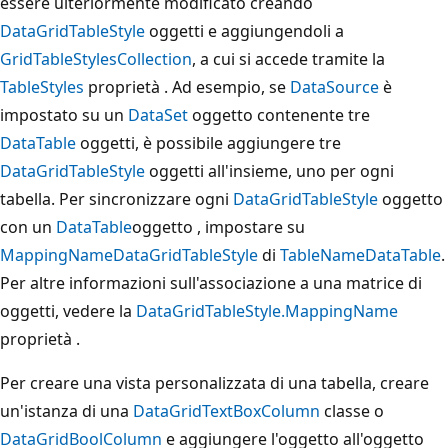
essere ulteriormente modificato creando
DataGridTableStyle
oggetti e aggiungendoli a
GridTableStylesCollection
, a cui si accede tramite la
TableStyles
proprietà . Ad esempio, se
DataSource
è
impostato su un
DataSet
oggetto contenente tre
DataTable
oggetti, è possibile aggiungere tre
DataGridTableStyle
oggetti all'insieme, uno per ogni
tabella. Per sincronizzare ogni
DataGridTableStyle
oggetto
con un
DataTable
oggetto , impostare su
MappingName
DataGridTableStyle
di
TableName
DataTable
.
Per altre informazioni sull'associazione a una matrice di
oggetti, vedere la
DataGridTableStyle.MappingName
proprietà .
Per creare una vista personalizzata di una tabella, creare
un'istanza di una
DataGridTextBoxColumn
classe o
DataGridBoolColumn
e aggiungere l'oggetto all'oggetto