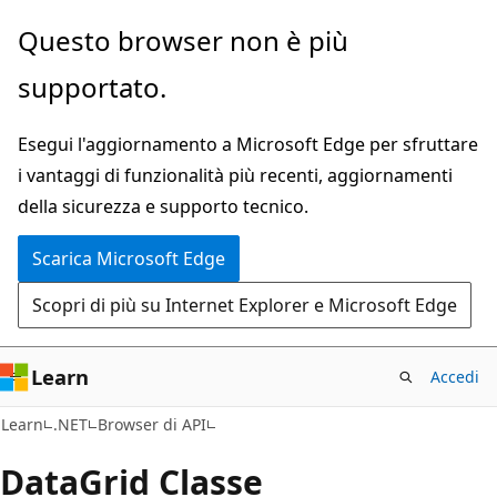
Ignora
Passare
Questo browser non è più
e
allo
supportato.
passa
spostamento
al
nella
Esegui l'aggiornamento a Microsoft Edge per sfruttare
contenuto
pagina
i vantaggi di funzionalità più recenti, aggiornamenti
principale
della sicurezza e supporto tecnico.
Scarica Microsoft Edge
Scopri di più su Internet Explorer e Microsoft Edge
Learn
Accedi
C#
Learn
.NET
Browser di API
Data
Grid Classe