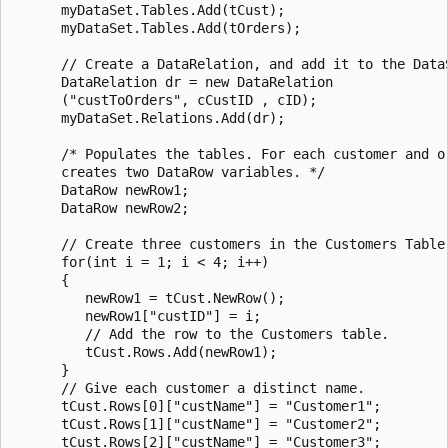
      myDataSet.Tables.Add(tCust);

      myDataSet.Tables.Add(tOrders);

      // Create a DataRelation, and add it to the DataS
      DataRelation dr = new DataRelation

      ("custToOrders", cCustID , cID);

      myDataSet.Relations.Add(dr);

      /* Populates the tables. For each customer and or
      creates two DataRow variables. */

      DataRow newRow1;

      DataRow newRow2;

      // Create three customers in the Customers Table.
      for(int i = 1; i < 4; i++)

      {

         newRow1 = tCust.NewRow();

         newRow1["custID"] = i;

         // Add the row to the Customers table.

         tCust.Rows.Add(newRow1);

      }

      // Give each customer a distinct name.

      tCust.Rows[0]["custName"] = "Customer1";

      tCust.Rows[1]["custName"] = "Customer2";

      tCust.Rows[2]["custName"] = "Customer3";
