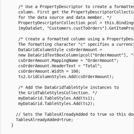
      /* Use a PropertyDescriptor to create a formatted
      column. First get the PropertyDescriptorCollectio
      for the data source and data member. */

      PropertyDescriptorCollection pcol = this.BindingC
      [myDataSet, "Customers.custToOrders"].GetItemProp
      /* Create a formatted column using a PropertyDesc
      The formatting character "c" specifies a currency
      DataGridColumnStyle csOrderAmount = 

      new DataGridTextBoxColumn(pcol["OrderAmount"], "c
      csOrderAmount.MappingName = "OrderAmount";

      csOrderAmount.HeaderText = "Total";

      csOrderAmount.Width = 100;

      ts2.GridColumnStyles.Add(csOrderAmount);

      /* Add the DataGridTableStyle instances to 

      the GridTableStylesCollection. */

      myDataGrid.TableStyles.Add(ts1);

      myDataGrid.TableStyles.Add(ts2);

     // Sets the TablesAlreadyAdded to true so this doe
     TablesAlreadyAdded=true;

   }
