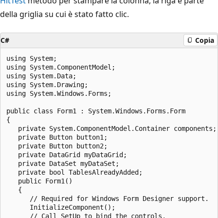
HitTest
metodo per stampare la colonna, la riga e parte
della griglia su cui è stato fatto clic.
C#
Copia
using System;

using System.ComponentModel;

using System.Data;

using System.Drawing;

using System.Windows.Forms;

public class Form1 : System.Windows.Forms.Form

{

   private System.ComponentModel.Container components;

   private Button button1;

   private Button button2;

   private DataGrid myDataGrid;   

   private DataSet myDataSet;

   private bool TablesAlreadyAdded;

   public Form1()

   {

      // Required for Windows Form Designer support.

      InitializeComponent();

      // Call SetUp to bind the controls.
