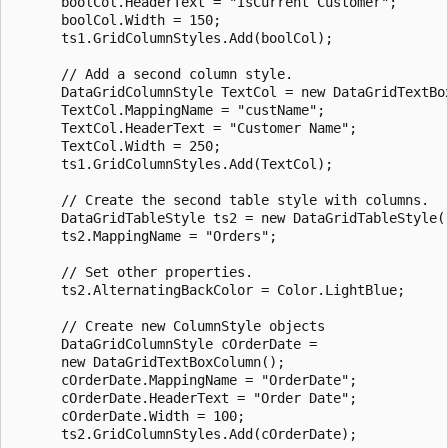
      boolCol.HeaderText = "IsCurrent Customer";

      boolCol.Width = 150;

      ts1.GridColumnStyles.Add(boolCol);

      // Add a second column style.

      DataGridColumnStyle TextCol = new DataGridTextBox
      TextCol.MappingName = "custName";

      TextCol.HeaderText = "Customer Name";

      TextCol.Width = 250;

      ts1.GridColumnStyles.Add(TextCol);

      // Create the second table style with columns.

      DataGridTableStyle ts2 = new DataGridTableStyle()
      ts2.MappingName = "Orders";

      // Set other properties.

      ts2.AlternatingBackColor = Color.LightBlue;

      // Create new ColumnStyle objects

      DataGridColumnStyle cOrderDate = 

      new DataGridTextBoxColumn();

      cOrderDate.MappingName = "OrderDate";

      cOrderDate.HeaderText = "Order Date";

      cOrderDate.Width = 100;

      ts2.GridColumnStyles.Add(cOrderDate);
