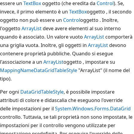
essere un
TextBox
oggetto (che eredita da
Control
). Se,
invece, il primo elemento è un
TextBox
oggetto , il secondo
oggetto non può essere un
Control
oggetto . Inoltre,
l'oggetto
ArrayList
deve avere elementi al suo interno
quando è associato. Un valore vuoto
ArrayList
comporterà
una griglia vuota. Inoltre, gli oggetti in
ArrayList
devono
contenere proprietà pubbliche. Quando si esegue
l'associazione a un
ArrayList
oggetto , impostare su
MappingName
DataGridTableStyle
"ArrayList" (il nome del
tipo).
Per ogni
DataGridTableStyle
, è possibile impostare
attributi di colore e didascalia che eseguono l'override
delle impostazioni per il
System.Windows.Forms.DataGrid
controllo. Tuttavia, se tali proprietà non sono impostate, le
impostazioni per il controllo vengono utilizzate per
impostazione predefinita. Per eseguire l'override delle