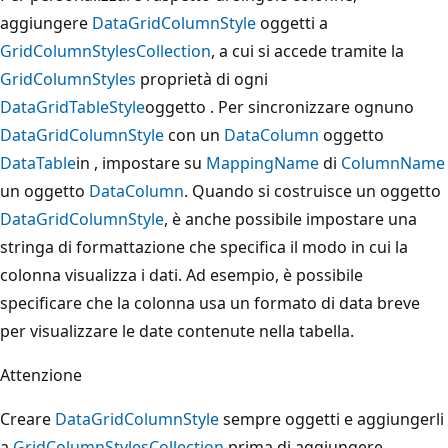
aggiungere
DataGridColumnStyle
oggetti a
GridColumnStylesCollection
, a cui si accede tramite la
GridColumnStyles
proprietà di ogni
DataGridTableStyle
oggetto . Per sincronizzare ognuno
DataGridColumnStyle
con un
DataColumn
oggetto
DataTable
in , impostare su
MappingName
di
ColumnName
un oggetto
DataColumn
. Quando si costruisce un oggetto
DataGridColumnStyle
, è anche possibile impostare una
stringa di formattazione che specifica il modo in cui la
colonna visualizza i dati. Ad esempio, è possibile
specificare che la colonna usa un formato di data breve
per visualizzare le date contenute nella tabella.
Attenzione
Creare
DataGridColumnStyle
sempre oggetti e aggiungerli
a
GridColumnStylesCollection
prima di aggiungere