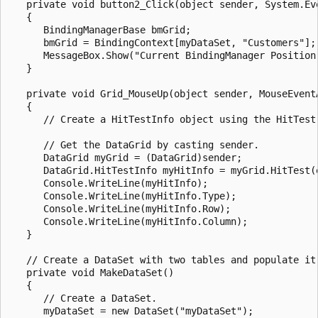
   private void button2_Click(object sender, System.Eve
   {

      BindingManagerBase bmGrid;

      bmGrid = BindingContext[myDataSet, "Customers"];

      MessageBox.Show("Current BindingManager Position:
   }

   private void Grid_MouseUp(object sender, MouseEventA
   {

      // Create a HitTestInfo object using the HitTest 
      // Get the DataGrid by casting sender.

      DataGrid myGrid = (DataGrid)sender;

      DataGrid.HitTestInfo myHitInfo = myGrid.HitTest(e
      Console.WriteLine(myHitInfo);

      Console.WriteLine(myHitInfo.Type);

      Console.WriteLine(myHitInfo.Row);

      Console.WriteLine(myHitInfo.Column);

   }

   // Create a DataSet with two tables and populate it.
   private void MakeDataSet()

   {

      // Create a DataSet.

      myDataSet = new DataSet("myDataSet");
