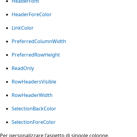
HeaderFont
HeaderForeColor
LinkColor
PreferredColumnWidth
PreferredRowHeight
ReadOnly
RowHeadersVisible
RowHeaderWidth
SelectionBackColor
SelectionForeColor
Per personalizzare l'aspetto di singole colonne,