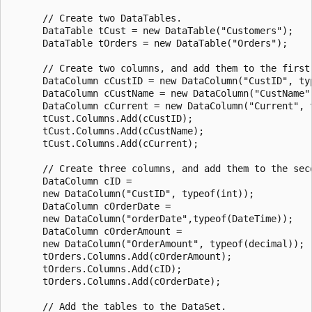
      // Create two DataTables.

      DataTable tCust = new DataTable("Customers");

      DataTable tOrders = new DataTable("Orders");

      // Create two columns, and add them to the first 
      DataColumn cCustID = new DataColumn("CustID", typ
      DataColumn cCustName = new DataColumn("CustName")
      DataColumn cCurrent = new DataColumn("Current", t
      tCust.Columns.Add(cCustID);

      tCust.Columns.Add(cCustName);

      tCust.Columns.Add(cCurrent);

      // Create three columns, and add them to the seco
      DataColumn cID = 

      new DataColumn("CustID", typeof(int));

      DataColumn cOrderDate = 

      new DataColumn("orderDate",typeof(DateTime));

      DataColumn cOrderAmount = 

      new DataColumn("OrderAmount", typeof(decimal));

      tOrders.Columns.Add(cOrderAmount);

      tOrders.Columns.Add(cID);

      tOrders.Columns.Add(cOrderDate);

      // Add the tables to the DataSet.
