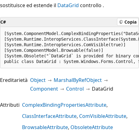
sostituisce ed estende il
DataGrid
controllo .
C#
Copia
[System.ComponentModel.ComplexBindingProperties("DataSo
[System.Runtime.InteropServices.ClassInterface(System.
[System.Runtime.InteropServices.ComVisible(true)]

[System.ComponentModel.Browsable(false)]

[System.Obsolete("`DataGrid` is provided for binary co
public class DataGrid : System.Windows.Forms.Control, 
Ereditarietà
Object
MarshalByRefObject
Component
Control
DataGrid
Attributi
ComplexBindingPropertiesAttribute
ClassInterfaceAttribute
ComVisibleAttribute
BrowsableAttribute
ObsoleteAttribute