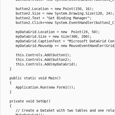
      button2.Location = new Point(150, 16);

      button2.Size = new System.Drawing.Size(120, 24);

      button2.Text = "Get Binding Manager";

      button2.Click+=new System.EventHandler(button2_Cl
      myDataGrid.Location = new  Point(24, 50);

      myDataGrid.Size = new Size(300, 200);

      myDataGrid.CaptionText = "Microsoft DataGrid Cont
      myDataGrid.MouseUp += new MouseEventHandler(Grid_
      this.Controls.Add(button1);

      this.Controls.Add(button2);

      this.Controls.Add(myDataGrid);

   }

   public static void Main()

   {

      Application.Run(new Form1());

   }

   private void SetUp()

   {

      // Create a DataSet with two tables and one relat
      MakeDataSet();
