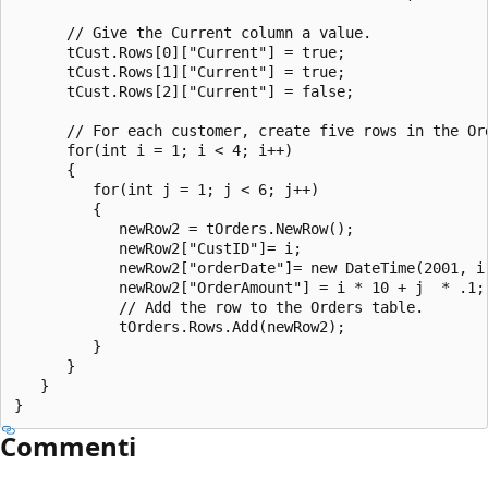
      // Give the Current column a value.

      tCust.Rows[0]["Current"] = true;

      tCust.Rows[1]["Current"] = true;

      tCust.Rows[2]["Current"] = false;

      // For each customer, create five rows in the Ord
      for(int i = 1; i < 4; i++)

      {

         for(int j = 1; j < 6; j++)

         {

            newRow2 = tOrders.NewRow();

            newRow2["CustID"]= i;

            newRow2["orderDate"]= new DateTime(2001, i,
            newRow2["OrderAmount"] = i * 10 + j  * .1;

            // Add the row to the Orders table.

            tOrders.Rows.Add(newRow2);

         }

      }

   }

Commenti