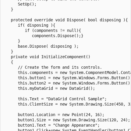
      SetUp();

   }

   protected override void Dispose( bool disposing ){

      if( disposing ){

         if (components != null){

            components.Dispose();}

      }

      base.Dispose( disposing );

   }

   private void InitializeComponent()

   {

      // Create the form and its controls.

      this.components = new System.ComponentModel.Conta
      this.button1 = new System.Windows.Forms.Button();
      this.button2 = new System.Windows.Forms.Button();
      this.myDataGrid = new DataGrid();

      this.Text = "DataGrid Control Sample";

      this.ClientSize = new System.Drawing.Size(450, 33
      button1.Location = new Point(24, 16);

      button1.Size = new System.Drawing.Size(120, 24);

      button1.Text = "Change Appearance";

      button1.Click+=new System.EventHandler(button1_Cl