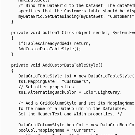
      /* Bind the DataGrid to the DataSet. The dataMemb
      specifies that the Customers table should be disp
      myDataGrid.SetDataBinding(myDataSet, "Customers")
   }

   private void button1_Click(object sender, System.Eve
   {

      if(TablesAlreadyAdded) return;

      AddCustomDataTableStyle();

   }

   private void AddCustomDataTableStyle()

   {

      DataGridTableStyle ts1 = new DataGridTableStyle()
      ts1.MappingName = "Customers";

      // Set other properties.

      ts1.AlternatingBackColor = Color.LightGray;

      /* Add a GridColumnStyle and set its MappingName 
      to the name of a DataColumn in the DataTable. 

      Set the HeaderText and Width properties. */

      DataGridColumnStyle boolCol = new DataGridBoolCol
      boolCol.MappingName = "Current";
