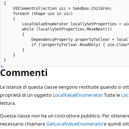
{

    UIElementCollection uic = Sandbox.Children;

    foreach (Shape uie in uic)

    {

        LocalValueEnumerator locallySetProperties = uie
        while (locallySetProperties.MoveNext())

        {

            DependencyProperty propertyToClear = locall
            if (!propertyToClear.ReadOnly) { uie.ClearV
        }

    }

Commenti
Le istanze di questa classe vengono restituite quando si otti
proprietà di un oggetto
LocalValueEnumerator
. Tutte le
Loc
lettura.
Questa classe non ha un costruttore pubblico. Per ottenere 
necessario chiamare
GetLocalValueEnumerator
e quindi ott