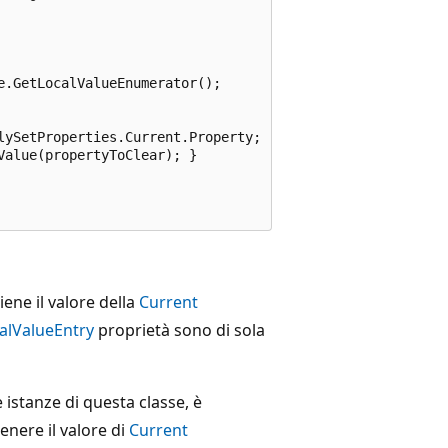
.GetLocalValueEnumerator();

ySetProperties.Current.Property;

alue(propertyToClear); }

ene il valore della
Current
alValueEntry
proprietà sono di sola
istanze di questa classe, è
enere il valore di
Current