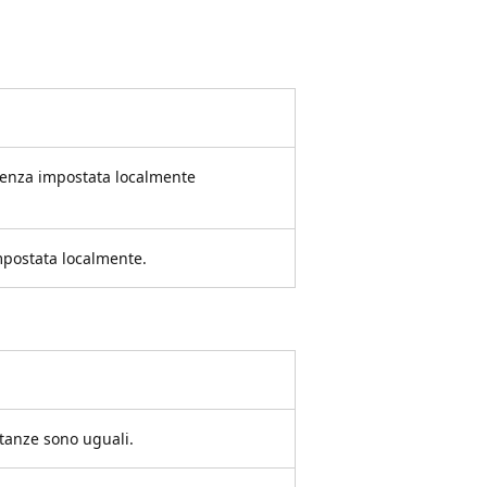
ndenza impostata localmente
impostata localmente.
tanze sono uguali.