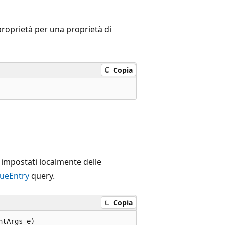
 proprietà per una proprietà di
Copia
i impostati localmente delle
lueEntry
query.
Copia
tArgs e)
