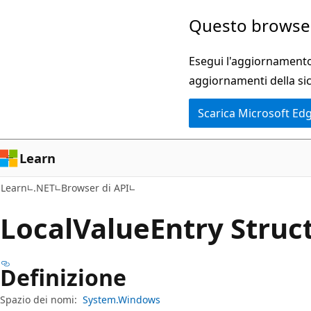
Ignora
Passare
Questo browser
e
allo
passa
spostamento
Esegui l'aggiornamento 
al
nella
aggiornamenti della si
contenuto
pagina
Scarica Microsoft Ed
principale
Learn
Learn
.NET
Browser di API
Local
Value
Entry Struc
Definizione
Spazio dei nomi:
System.Windows