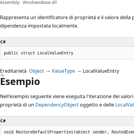
Assembly:
WindowsBase.dll
Rappresenta un identificatore di proprietà e il valore della
dipendenza impostata localmente.
C#
public struct LocalValueEntry
Ereditarietà
Object
ValueType
LocalValueEntry
Esempio
Nell'esempio seguente viene eseguita l'iterazione dei valor
proprietà di un
DependencyObject
oggetto e delle
LocalVa
C#
void RestoreDefaultProperties(object sender, RoutedEven