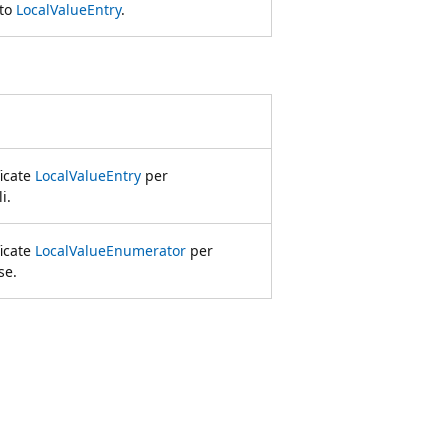
tto
LocalValueEntry
.
ficate
LocalValueEntry
per
i.
ficate
LocalValueEnumerator
per
se.