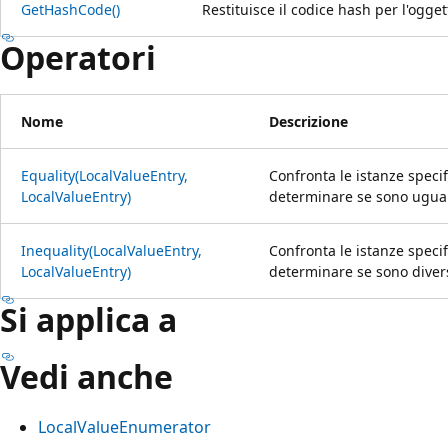
GetHashCode()
Restituisce il codice hash per l'ogge
Operatori
Nome
Descrizione
Equality(LocalValueEntry,
Confronta le istanze speci
LocalValueEntry)
determinare se sono ugual
Inequality(LocalValueEntry,
Confronta le istanze speci
LocalValueEntry)
determinare se sono diver
Si applica a
Vedi anche
LocalValueEnumerator