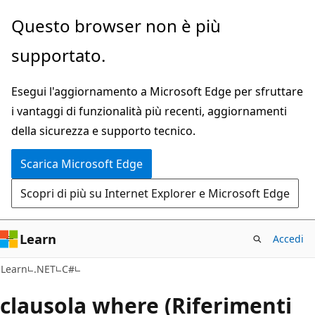
Ignora
Questo browser non è più
e
supportato.
passa
al
Esegui l'aggiornamento a Microsoft Edge per sfruttare
contenuto
i vantaggi di funzionalità più recenti, aggiornamenti
principale
della sicurezza e supporto tecnico.
Scarica Microsoft Edge
Scopri di più su Internet Explorer e Microsoft Edge
Learn
Accedi
Learn
.NET
C#
clausola where (Riferimenti