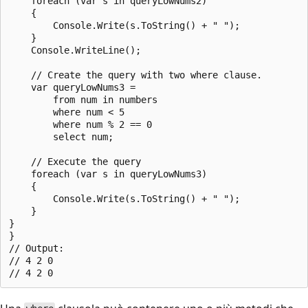
    foreach (var s in queryLowNums2)

    {

        Console.Write(s.ToString() + " ");

    }

    Console.WriteLine();

    // Create the query with two where clause.

    var queryLowNums3 =

        from num in numbers

        where num < 5

        where num % 2 == 0

        select num;

    // Execute the query

    foreach (var s in queryLowNums3)

    {

        Console.Write(s.ToString() + " ");

    }

}

}

// Output:

// 4 2 0
