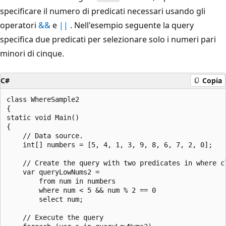
specificare il numero di predicati necessari usando gli
operatori
&&
e
||
. Nell'esempio seguente la query
specifica due predicati per selezionare solo i numeri pari
minori di cinque.
C#
Copia
class WhereSample2

{

static void Main()

{

    // Data source.

    int[] numbers = [5, 4, 1, 3, 9, 8, 6, 7, 2, 0];

    // Create the query with two predicates in where cl
    var queryLowNums2 =

        from num in numbers

        where num < 5 && num % 2 == 0

        select num;

    // Execute the query
