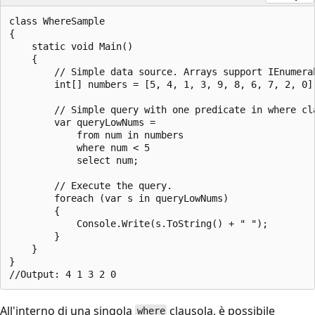
class WhereSample

{

    static void Main()

    {

        // Simple data source. Arrays support IEnumerab
        int[] numbers = [5, 4, 1, 3, 9, 8, 6, 7, 2, 0];
        // Simple query with one predicate in where cla
        var queryLowNums =

            from num in numbers

            where num < 5

            select num;

        // Execute the query.

        foreach (var s in queryLowNums)

        {

            Console.Write(s.ToString() + " ");

        }

    }

}

All'interno di una singola
clausola, è possibile
where