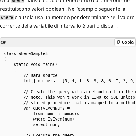
Una
clausola può contenere uno o più metodi che
where
restituiscono valori booleani. Nell'esempio seguente la
clausola usa un metodo per determinare se il valore
where
corrente della variabile di intervallo è pari o dispari.
C#
Copia
class WhereSample3

{

    static void Main()

    {

        // Data source

        int[] numbers = [5, 4, 1, 3, 9, 8, 6, 7, 2, 0];
        // Create the query with a method call in the w
        // Note: This won't work in LINQ to SQL unless 
        // stored procedure that is mapped to a method 
        var queryEvenNums =

            from num in numbers

            where IsEven(num)

            select num;

         // Execute the query.
