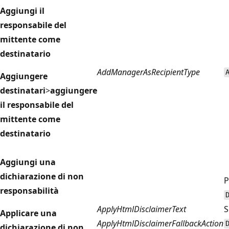
Aggiungi il
responsabile del
mittente come
destinatario
AddManagerAsRecipientType
Aggiungere
destinatari
>
aggiungere
il responsabile del
mittente come
destinatario
Aggiungi una
dichiarazione di non
P
responsabilità
ApplyHtmlDisclaimerText
S
Applicare una
ApplyHtmlDisclaimerFallbackAction
dichiarazione di non