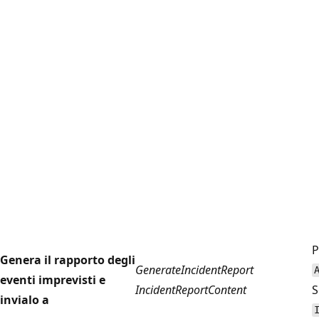
P
Genera il rapporto degli
GenerateIncidentReport
eventi imprevisti e
IncidentReportContent
S
invialo a