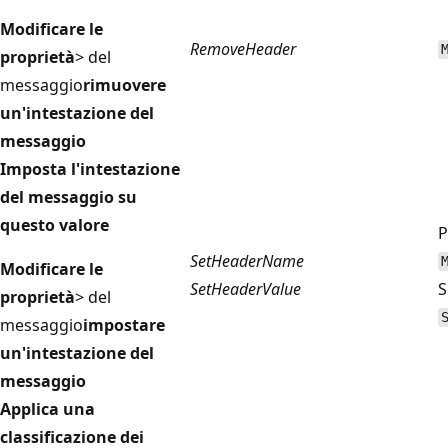
Modificare le
RemoveHeader
proprietà
> del
messaggio
rimuovere
un'intestazione del
messaggio
Imposta l'intestazione
del messaggio su
questo valore
P
SetHeaderName
Modificare le
SetHeaderValue
S
proprietà
> del
messaggio
impostare
un'intestazione del
messaggio
Applica una
classificazione dei