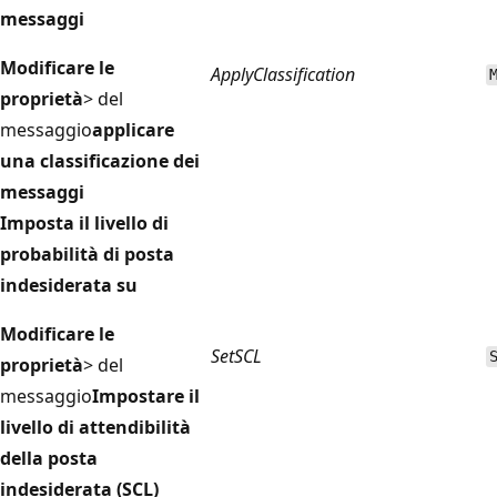
messaggi
Modificare le
ApplyClassification
proprietà
> del
messaggio
applicare
una classificazione dei
messaggi
Imposta il livello di
probabilità di posta
indesiderata su
Modificare le
SetSCL
proprietà
> del
messaggio
Impostare il
livello di attendibilità
della posta
indesiderata (SCL)