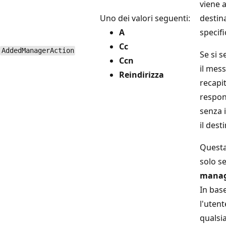
viene 
Uno dei valori seguenti:
destin
A
specifi
Cc
AddedManagerAction
Se si 
Ccn
il mes
Reindirizza
recapit
respon
senza i
il dest
Questa
solo se
mana
In base
l'utent
qualsia