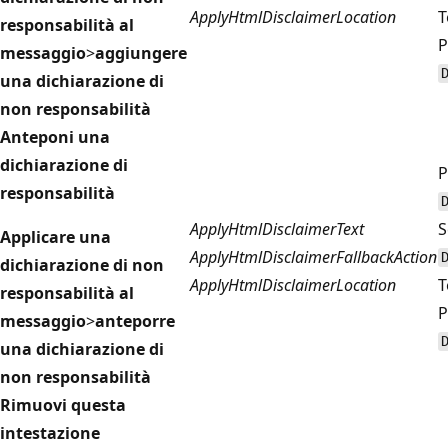
ApplyHtmlDisclaimerLocation
T
responsabilità al
P
messaggio
>
aggiungere
una dichiarazione di
non responsabilità
Anteponi una
dichiarazione di
P
responsabilità
ApplyHtmlDisclaimerText
S
Applicare una
ApplyHtmlDisclaimerFallbackAction
dichiarazione di non
ApplyHtmlDisclaimerLocation
T
responsabilità al
P
messaggio
>
anteporre
una dichiarazione di
non responsabilità
Rimuovi questa
intestazione