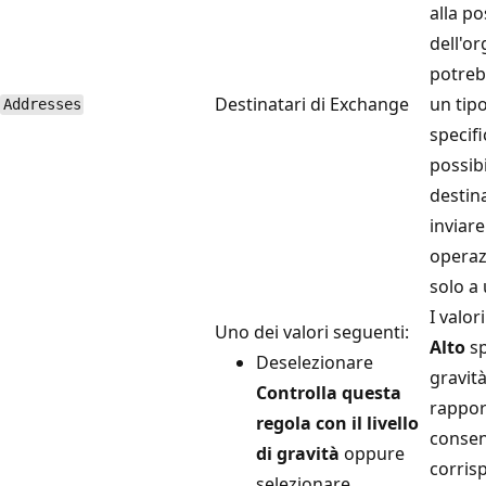
alla po
dell'o
potreb
Destinatari di Exchange
un tip
Addresses
specifi
possib
destina
inviar
operaz
solo a 
I valor
Uno dei valori seguenti:
Alto
sp
Deselezionare
gravit
Controlla questa
rappor
regola con il livello
consen
di gravità
oppure
corris
selezionare