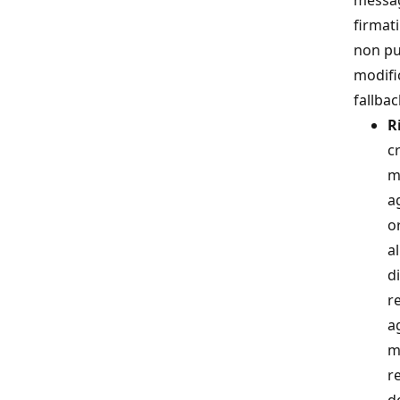
firmati
non pu
modific
fallbac
R
c
m
a
o
al
d
r
a
m
r
d