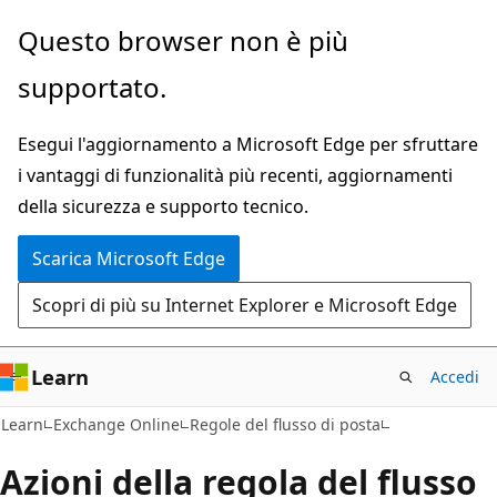
Ignora
Questo browser non è più
e
supportato.
passa
al
Esegui l'aggiornamento a Microsoft Edge per sfruttare
contenuto
i vantaggi di funzionalità più recenti, aggiornamenti
principale
della sicurezza e supporto tecnico.
Scarica Microsoft Edge
Scopri di più su Internet Explorer e Microsoft Edge
Learn
Accedi
Learn
Exchange Online
Regole del flusso di posta
Azioni della regola del flusso