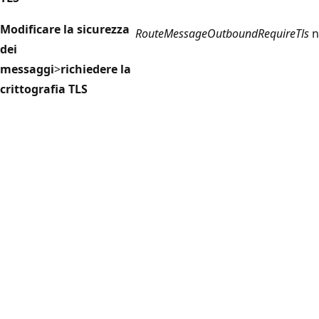
Modificare la sicurezza
RouteMessageOutboundRequireTls
n
dei
messaggi
>
richiedere la
crittografia TLS