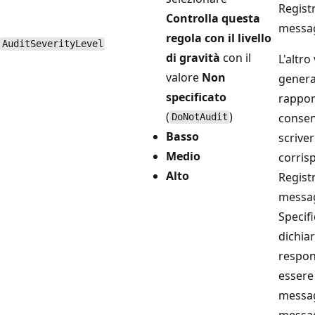
Registr
Controlla questa
messa
regola con il livello
AuditSeverityLevel
di gravità
con il
L'altro
valore
Non
genera
specificato
rappor
(
)
consen
DoNotAudit
Basso
scriver
Medio
corris
Alto
Registr
messa
Specifi
dichia
respon
essere
messag
messag