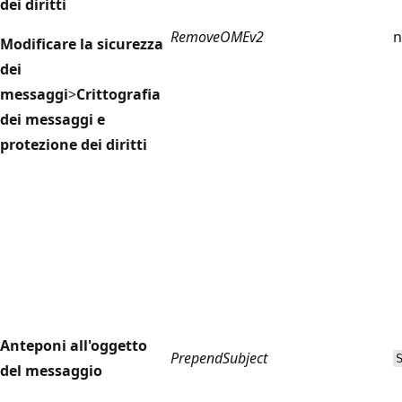
dei diritti
RemoveOMEv2
n
Modificare la sicurezza
dei
messaggi
>
Crittografia
dei messaggi e
protezione dei diritti
Anteponi all'oggetto
PrependSubject
del messaggio