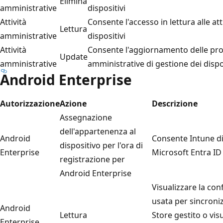
Elimina
amministrative
dispositivi
Attività
Consente l'accesso in lettura alle at
Lettura
amministrative
dispositivi
Attività
Consente l'aggiornamento delle propr
Update
amministrative
amministrative di gestione dei dispo
Android Enterprise
Autorizzazione
Azione
Descrizione
Assegnazione
dell'appartenenza al
Android
Consente Intune di 
dispositivo per l'ora di
Enterprise
Microsoft Entra ID 
registrazione per
Android Enterprise
Visualizzare la co
usata per sincroni
Android
Lettura
Store gestito o visu
Enterprise