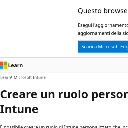
Ignora
Questo browser
e
passa
Esegui l'aggiornamento 
al
aggiornamenti della si
contenuto
Scarica Microsoft Ed
principale
Learn
Learn
Microsoft Intune
Creare un ruolo person
Intune
È possibile creare un ruolo di Intune personalizzato che inc