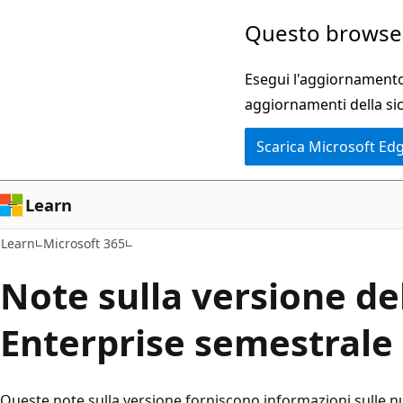
Ignora
Questo browser
e
passa
Esegui l'aggiornamento 
al
aggiornamenti della si
contenuto
Scarica Microsoft Ed
principale
Learn
Learn
Microsoft 365
Note sulla versione de
Enterprise semestrale
Queste note sulla versione forniscono informazioni sulle nu