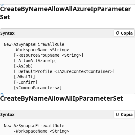
Create
ByName
Allow
All
Azure
IpParameter
Set
Syntax
Copia
New-AzSynapseFirewallRule

    -WorkspaceName <String>

    [-ResourceGroupName <String>]

    [-AllowAllAzureIp]

    [-AsJob]

    [-DefaultProfile <IAzureContextContainer>]

    [-WhatIf]

    [-Confirm]

Create
ByName
Allow
All
IpParameter
Set
Syntax
Copia
New-AzSynapseFirewallRule

    -WorkspaceName <String>
