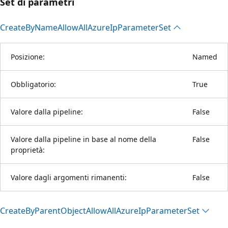
Set di parametri
Create
ByName
Allow
All
Azure
IpParameter
Set
Posizione:
Named
Obbligatorio:
True
Valore dalla pipeline:
False
Valore dalla pipeline in base al nome della
False
proprietà:
Valore dagli argomenti rimanenti:
False
Create
ByParent
Object
Allow
All
Azure
IpParameter
Set