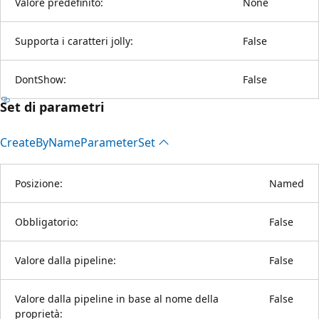
Valore predefinito:
None
Supporta i caratteri jolly:
False
DontShow:
False
Set di parametri
Create
ByName
Parameter
Set
Posizione:
Named
Obbligatorio:
False
Valore dalla pipeline:
False
Valore dalla pipeline in base al nome della
False
proprietà: