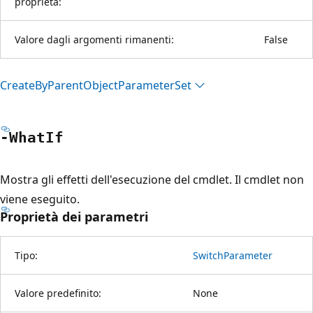
proprietà:
Valore dagli argomenti rimanenti:
False
Create
ByParent
Object
Parameter
Set
-What
If
Mostra gli effetti dell'esecuzione del cmdlet. Il cmdlet non
viene eseguito.
Proprietà dei parametri
Tipo:
SwitchParameter
Valore predefinito:
None