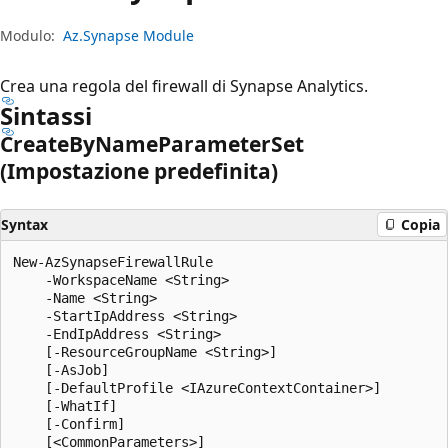
Modulo:
Az.Synapse Module
Crea una regola del firewall di Synapse Analytics.
Sintassi
Create
ByName
Parameter
Set
(Impostazione predefinita)
Syntax
Copia
New-AzSynapseFirewallRule

    -WorkspaceName <String>

    -Name <String>

    -StartIpAddress <String>

    -EndIpAddress <String>

    [-ResourceGroupName <String>]

    [-AsJob]

    [-DefaultProfile <IAzureContextContainer>]

    [-WhatIf]

    [-Confirm]
