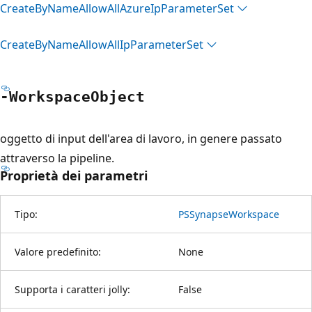
Create
ByName
Allow
All
Azure
IpParameter
Set
Create
ByName
Allow
All
IpParameter
Set
-Workspace
Object
oggetto di input dell'area di lavoro, in genere passato
attraverso la pipeline.
Proprietà dei parametri
Tipo:
PSSynapseWorkspace
Valore predefinito:
None
Supporta i caratteri jolly:
False