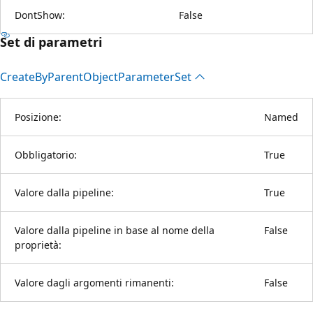
DontShow:
False
Set di parametri
Create
ByParent
Object
Parameter
Set
Posizione:
Named
Obbligatorio:
True
Valore dalla pipeline:
True
Valore dalla pipeline in base al nome della
False
proprietà:
Valore dagli argomenti rimanenti:
False