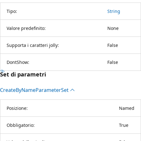
Tipo:
String
Valore predefinito:
None
Supporta i caratteri jolly:
False
DontShow:
False
Set di parametri
Create
ByName
Parameter
Set
Posizione:
Named
Obbligatorio:
True