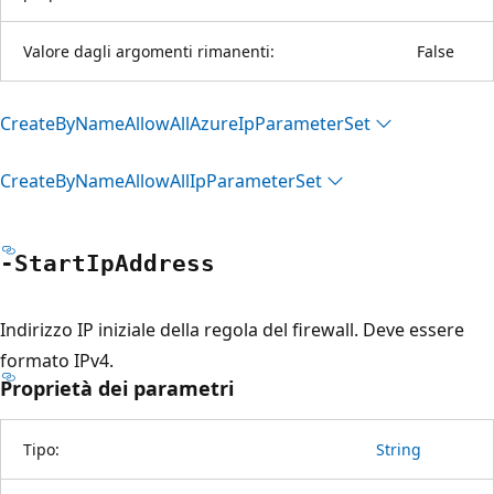
Valore dagli argomenti rimanenti:
False
Create
ByName
Allow
All
Azure
IpParameter
Set
Create
ByName
Allow
All
IpParameter
Set
-Start
IpAddress
Indirizzo IP iniziale della regola del firewall. Deve essere
formato IPv4.
Proprietà dei parametri
Tipo:
String