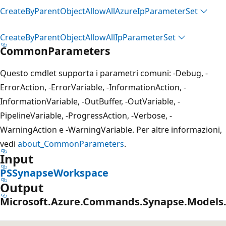
Create
ByParent
Object
Allow
All
Azure
IpParameter
Set
Create
ByParent
Object
Allow
All
IpParameter
Set
CommonParameters
Questo cmdlet supporta i parametri comuni: -Debug, -
ErrorAction, -ErrorVariable, -InformationAction, -
InformationVariable, -OutBuffer, -OutVariable, -
PipelineVariable, -ProgressAction, -Verbose, -
WarningAction e -WarningVariable. Per altre informazioni,
vedi
about_CommonParameters
.
Input
PSSynapseWorkspace
Output
Microsoft.Azure.Commands.Synapse.Models.