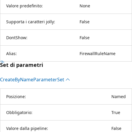
Valore predefinito:
None
Supporta i caratteri jolly:
False
DontShow:
False
Alias:
FirewallRuleName
Set di parametri
Create
ByName
Parameter
Set
Posizione:
Named
Obbligatorio:
True
Valore dalla pipeline:
False