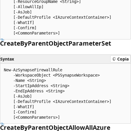
    [-ResourceGroupName <String>]

    [-AllowAllIp]

    [-AsJob]

    [-DefaultProfile <IAzureContextContainer>]

    [-WhatIf]

    [-Confirm]

Create
ByParent
Object
Parameter
Set
Syntax
Copia
New-AzSynapseFirewallRule

    -WorkspaceObject <PSSynapseWorkspace>

    -Name <String>

    -StartIpAddress <String>

    -EndIpAddress <String>

    [-AsJob]

    [-DefaultProfile <IAzureContextContainer>]

    [-WhatIf]

    [-Confirm]

Create
ByParent
Object
Allow
All
Azure