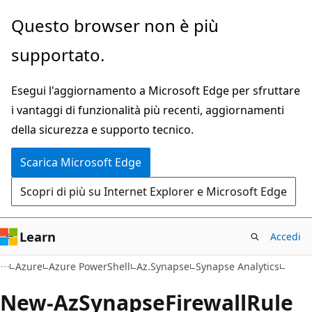
Ignora
Passare
Questo browser non è più
e
allo
supportato.
passa
spostamento
al
nella
Esegui l'aggiornamento a Microsoft Edge per sfruttare
contenuto
pagina
i vantaggi di funzionalità più recenti, aggiornamenti
principale
della sicurezza e supporto tecnico.
Scarica Microsoft Edge
Scopri di più su Internet Explorer e Microsoft Edge
Learn
Accedi
Azure
Azure PowerShell
Az.Synapse
Synapse Analytics
New-Az
Synapse
Firewall
Rule