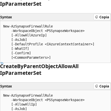
IpParameter
Set
Syntax
Copia
New-AzSynapseFirewallRule

    -WorkspaceObject <PSSynapseWorkspace>

    [-AllowAllAzureIp]

    [-AsJob]

    [-DefaultProfile <IAzureContextContainer>]

    [-WhatIf]

    [-Confirm]

Create
ByParent
Object
Allow
All
IpParameter
Set
Syntax
Copia
New-AzSynapseFirewallRule

    -WorkspaceObject <PSSynapseWorkspace>

    [-AllowAllIp]

    [-AsJob]
