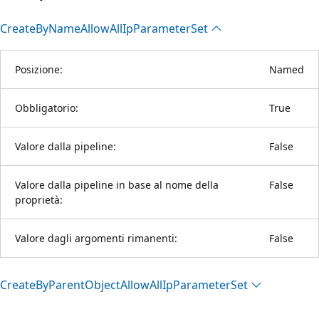
Create
ByName
Allow
All
IpParameter
Set
Posizione:
Named
Obbligatorio:
True
Valore dalla pipeline:
False
Valore dalla pipeline in base al nome della
False
proprietà:
Valore dagli argomenti rimanenti:
False
Create
ByParent
Object
Allow
All
IpParameter
Set