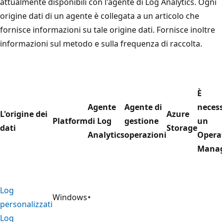
attualmente disponibili con l'agente di Log Analytics. Ogni
origine dati di un agente è collegata a un articolo che
fornisce informazioni su tale origine dati. Fornisce inoltre
informazioni sul metodo e sulla frequenza di raccolta.
È
Agente
Agente di
neces
L'origine dei
Azure
Platform
di Log
gestione
un
dati
Storage
Analytics
operazioni
Opera
Manag
Log
Windows
•
personalizzati
Log