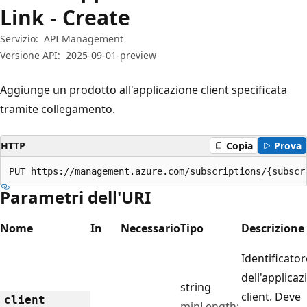
Link - Create
Servizio:
API Management
Versione API:
2025-09-01-preview
Aggiunge un prodotto all'applicazione client specificata
tramite collegamento.
HTTP
Copia
Prova
PUT https://management.azure.com/subscriptions/{subscr
Parametri dell'URI
Nome
In
Necessario
Tipo
Descrizione
Identificator
dell'applicaz
string
client. Deve
client
minLength: