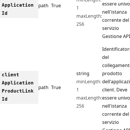
essere univ
Application
path
True
1
nell'istanza
Id
maxLength:
corrente del
256
servizio
Gestione API
Identificator
del
collegament
string
prodotto
client
minLength:
dell'applicaz
Application
path
True
1
client. Deve
Product
Link
maxLength:
essere univ
Id
256
nell'istanza
corrente del
servizio