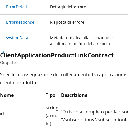
Error
Detail
Dettagli dell'errore.
Error
Response
Risposta di errore
system
Data
Metadati relativi alla creazione e
all'ultima modifica della risorsa.
Client
Application
Product
Link
Contract
Oggetto
Specifica l'assegnazione del collegamento tra applicazione
client e prodotto
Nome
Tipo
Descrizione
string
ID risorsa completo per la ris
id
(arm-
"/subscriptions/{subscriptio
id)