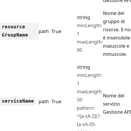
Gestione API
Nome del
string
gruppo di
minLength:
resource
risorse. Il n
path
True
1
Group
Name
è insensibile 
maxLength:
maiuscole e
90
minuscole.
string
minLength:
1
maxLength:
Nome del
50
service
Name
path
True
servizio
pattern:
Gestione API
^[a-zA-Z](?:
[a-zA-Z0-