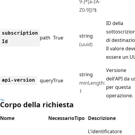
9-]*[a-zA-
Z0-9])?$
ID della
sottoscrizio
subscription
string
path
True
di destinazi
Id
(uuid)
Il valore dev
essere un U
Versione
string
dell'API da u
api-version
query
True
minLength:
per questa
1
operazione.
Corpo della richiesta
Nome
Necessario
Tipo
Descrizione
L'identificatore