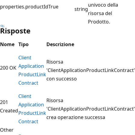
univoco della
properties.productId
True
string
risorsa del
Prodotto.
Risposte
Nome
Tipo
Descrizione
Client
Risorsa
Application
200 OK
'ClientApplicationProductLinkContract'
Product
Link
con successo
Contract
Client
Risorsa
201
Application
'ClientApplicationProductLinkContract'
Created
Product
Link
crea operazione successa
Contract
Other