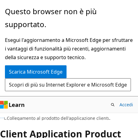
Ignora
Passare
Questo browser non è più
e
allo
supportato.
passa
spostamento
al
nella
Esegui l'aggiornamento a Microsoft Edge per sfruttare
contenuto
pagina
i vantaggi di funzionalità più recenti, aggiornamenti
principale
della sicurezza e supporto tecnico.
Scarica Microsoft Edge
Scopri di più su Internet Explorer e Microsoft Edge
Learn
Accedi
Collegamento al prodotto dell'applicazione client
Client Application Product