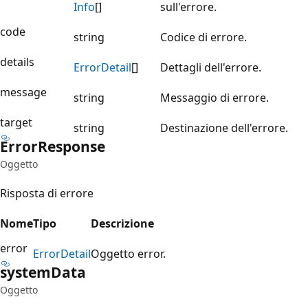
Info
[]
sull'errore.
code
string
Codice di errore.
details
Error
Detail
[]
Dettagli dell'errore.
message
string
Messaggio di errore.
target
string
Destinazione dell'errore.
Error
Response
Oggetto
Risposta di errore
Nome
Tipo
Descrizione
error
Error
Detail
Oggetto error.
system
Data
Oggetto