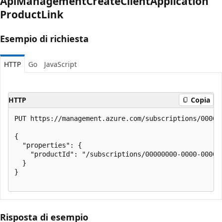
Api
Management
Create
Client
Application
Product
Link
Esempio di richiesta
HTTP
Go
JavaScript
HTTP
Copia
PUT https://management.azure.com/subscriptions/00000
{

  "properties": {

    "productId": "/subscriptions/00000000-0000-0000-
  }

}

Risposta di esempio