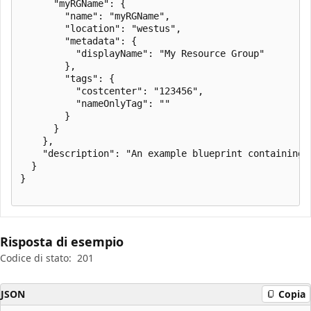
      "myRGName": {

        "name": "myRGName",

        "location": "westus",

        "metadata": {

          "displayName": "My Resource Group"

        },

        "tags": {

          "costcenter": "123456",

          "nameOnlyTag": ""

        }

      }

    },

    "description": "An example blueprint containing a
  }

}

Risposta di esempio
Codice di stato:
201
JSON
Copia