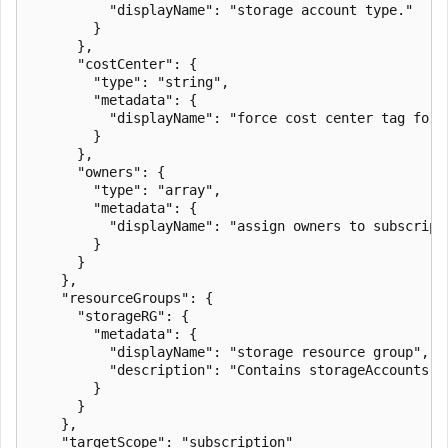
          "displayName": "storage account type."

        }

      },

      "costCenter": {

        "type": "string",

        "metadata": {

          "displayName": "force cost center tag for 
        }

      },

      "owners": {

        "type": "array",

        "metadata": {

          "displayName": "assign owners to subscript
        }

      }

    },

    "resourceGroups": {

      "storageRG": {

        "metadata": {

          "displayName": "storage resource group",

          "description": "Contains storageAccounts th
        }

      }

    },

    "targetScope": "subscription"
