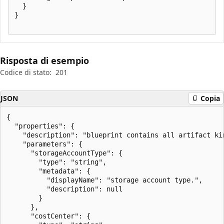
  }

}

Risposta di esempio
Codice di stato:
201
JSON
Copia
{

  "properties": {

    "description": "blueprint contains all artifact ki
    "parameters": {

      "storageAccountType": {

        "type": "string",

        "metadata": {

          "displayName": "storage account type.",

          "description": null

        }

      },

      "costCenter": {
