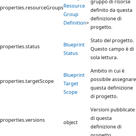
gruppo di risorse
Resource
properties.resourceGroups
definito da questa
Group
definizione di
Definition
>
progetto.
Stato del progetto.
Blueprint
properties.status
Questo campo è di
Status
sola lettura.
Ambito in cui è
Blueprint
possibile assegnare
properties.targetScope
Target
questa definizione
Scope
di progetto.
Versioni pubblicate
di questa
properties.versions
object
definizione di
progetto.