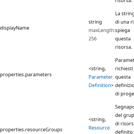
risorsa.
La strin
string
di una r
displayName
maxLength:
spiega
256
questa
risorsa.
Paramet
<string,
richiesti
properties.parameters
Parameter
questa
Definition
>
definizi
di proge
Segnap
del gru
<string,
di risor
Resource
properties.resourceGroups
definito