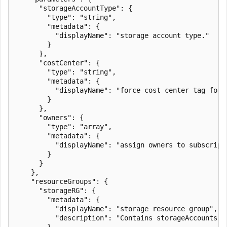
      "storageAccountType": {

        "type": "string",

        "metadata": {

          "displayName": "storage account type."

        }

      },

      "costCenter": {

        "type": "string",

        "metadata": {

          "displayName": "force cost center tag for 
        }

      },

      "owners": {

        "type": "array",

        "metadata": {

          "displayName": "assign owners to subscript
        }

      }

    },

    "resourceGroups": {

      "storageRG": {

        "metadata": {

          "displayName": "storage resource group",

          "description": "Contains storageAccounts th
        }
