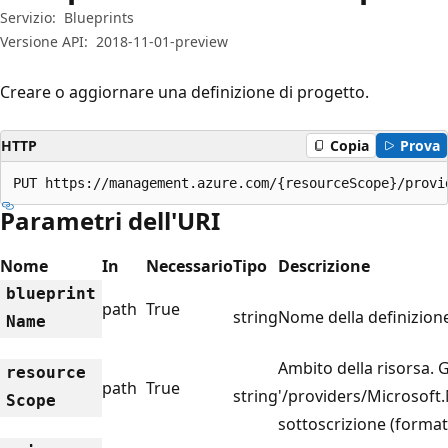
Servizio:
Blueprints
Versione API:
2018-11-01-preview
Creare o aggiornare una definizione di progetto.
HTTP
Copia
Prova
PUT https://management.azure.com/{resourceScope}/provi
Parametri dell'URI
Nome
In
Necessario
Tipo
Descrizione
blueprint
path
True
string
Nome della definizione
Name
Ambito della risorsa. G
resource
path
True
string
'/providers/Microso
Scope
sottoscrizione (formato