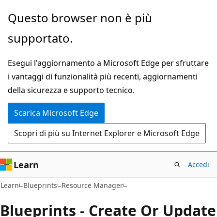
Ignora
Passare
Questo browser non è più
e
allo
supportato.
passa
spostamento
al
nella
Esegui l'aggiornamento a Microsoft Edge per sfruttare
contenuto
pagina
i vantaggi di funzionalità più recenti, aggiornamenti
principale
della sicurezza e supporto tecnico.
Scarica Microsoft Edge
Scopri di più su Internet Explorer e Microsoft Edge
Learn
Accedi
Learn
Blueprints
Resource Manager
Blueprints - Create Or Update