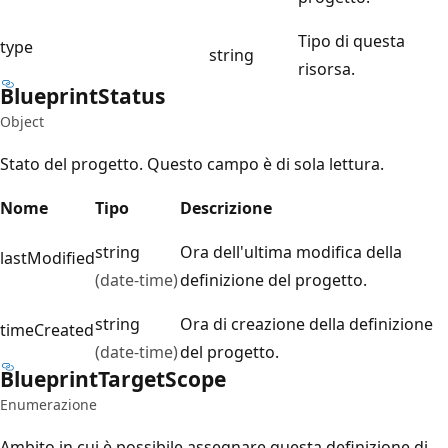
Tipo di questa
type
string
risorsa.
Blueprint
Status
Object
Stato del progetto. Questo campo è di sola lettura.
Nome
Tipo
Descrizione
string
Ora dell'ultima modifica della
lastModified
(date-time)
definizione del progetto.
string
Ora di creazione della definizione
timeCreated
(date-time)
del progetto.
Blueprint
Target
Scope
Enumerazione
Ambito in cui è possibile assegnare questa definizione di