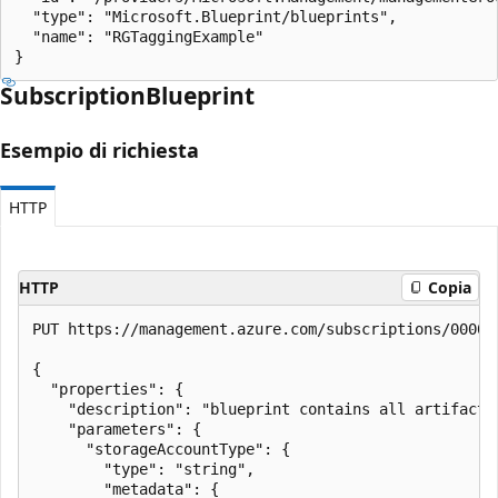
  "type": "Microsoft.Blueprint/blueprints",

  "name": "RGTaggingExample"

}
Subscription
Blueprint
Esempio di richiesta
HTTP
HTTP
Copia
PUT https://management.azure.com/subscriptions/00000
{

  "properties": {

    "description": "blueprint contains all artifact 
    "parameters": {

      "storageAccountType": {

        "type": "string",

        "metadata": {
