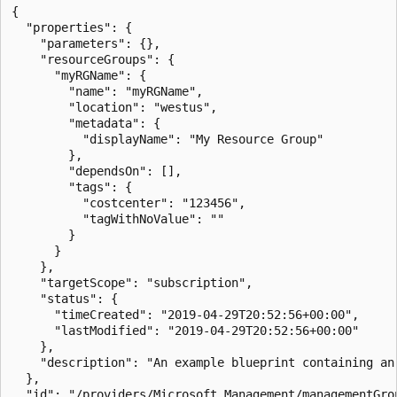
{

  "properties": {

    "parameters": {},

    "resourceGroups": {

      "myRGName": {

        "name": "myRGName",

        "location": "westus",

        "metadata": {

          "displayName": "My Resource Group"

        },

        "dependsOn": [],

        "tags": {

          "costcenter": "123456",

          "tagWithNoValue": ""

        }

      }

    },

    "targetScope": "subscription",

    "status": {

      "timeCreated": "2019-04-29T20:52:56+00:00",

      "lastModified": "2019-04-29T20:52:56+00:00"

    },

    "description": "An example blueprint containing an 
  },

  "id": "/providers/Microsoft.Management/managementGro