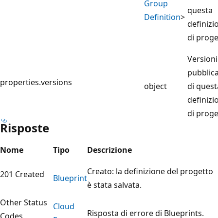
Group
questa
Definition
>
definizi
di proge
Versioni
pubblic
properties.versions
object
di quest
definizi
di proge
Risposte
Nome
Tipo
Descrizione
Creato: la definizione del progetto
201 Created
Blueprint
è stata salvata.
Other Status
Cloud
Risposta di errore di Blueprints.
Codes