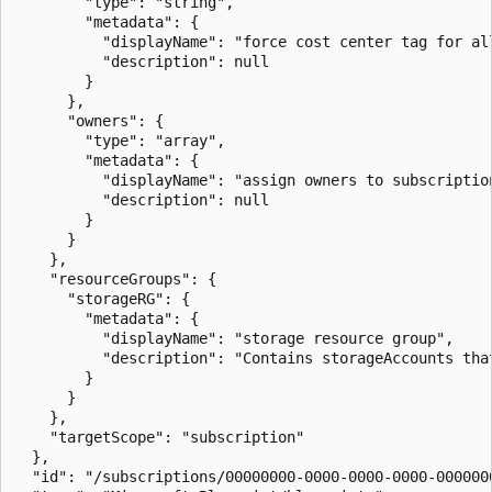
        "type": "string",

        "metadata": {

          "displayName": "force cost center tag for al
          "description": null

        }

      },

      "owners": {

        "type": "array",

        "metadata": {

          "displayName": "assign owners to subscriptio
          "description": null

        }

      }

    },

    "resourceGroups": {

      "storageRG": {

        "metadata": {

          "displayName": "storage resource group",

          "description": "Contains storageAccounts that
        }

      }

    },

    "targetScope": "subscription"

  },

  "id": "/subscriptions/00000000-0000-0000-0000-000000