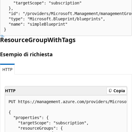
    "targetScope": "subscription"

  },

  "id": "/providers/Microsoft.Management/managementGro
  "type": "Microsoft.Blueprint/blueprints",

  "name": "simpleBlueprint"

}
Resource
Group
With
Tags
Esempio di richiesta
HTTP
HTTP
Copia
PUT https://management.azure.com/providers/Microsoft
{

  "properties": {

    "targetScope": "subscription",

    "resourceGroups": {
