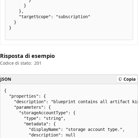
      }

    },

    "targetScope": "subscription"

  }

}

Risposta di esempio
Codice di stato:
201
JSON
Copia
{

  "properties": {

    "description": "blueprint contains all artifact ki
    "parameters": {

      "storageAccountType": {

        "type": "string",

        "metadata": {

          "displayName": "storage account type.",

          "description": null
