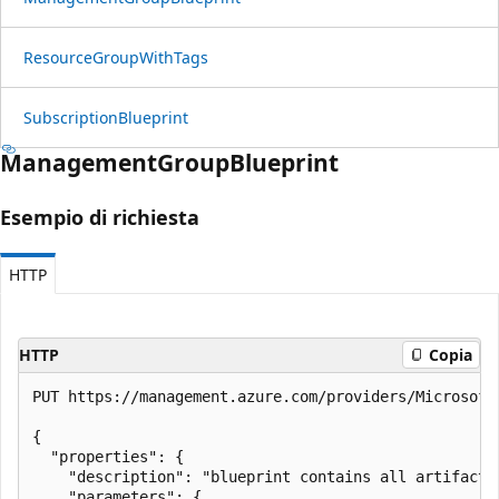
Resource
Group
With
Tags
Subscription
Blueprint
Management
Group
Blueprint
Esempio di richiesta
HTTP
HTTP
Copia
PUT https://management.azure.com/providers/Microsoft
{

  "properties": {

    "description": "blueprint contains all artifact 
    "parameters": {
