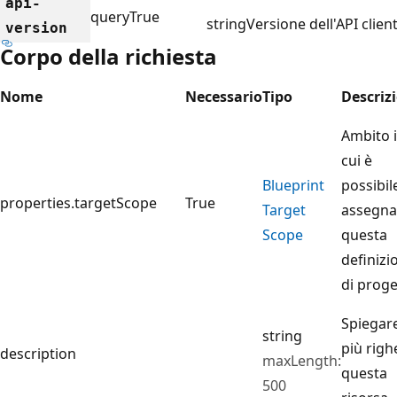
api-
query
True
string
Versione dell'API client
version
Corpo della richiesta
Nome
Necessario
Tipo
Descriz
Ambito 
cui è
Blueprint
possibil
properties.targetScope
True
Target
assegna
Scope
questa
definizi
di proge
Spiegare
string
più righ
description
maxLength:
questa
500