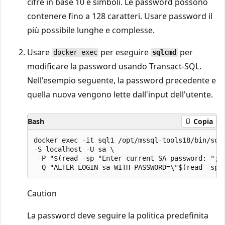
cifre in base 10 e simboli. Le password possono
contenere fino a 128 caratteri. Usare password il
più possibile lunghe e complesse.
Usare
per eseguire
per
docker exec
sqlcmd
modificare la password usando Transact-SQL.
Nell'esempio seguente, la password precedente e
quella nuova vengono lette dall'input dell'utente.
Bash
Copia
docker exec -it sql1 /opt/mssql-tools18/bin/sqlc
-S localhost -U sa \

 -P "$(read -sp "Enter current SA password: "; e
Caution
La password deve seguire la politica predefinita