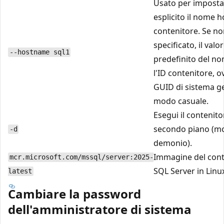
Usato per impost
esplicito il nome h
contenitore. Se no
specificato, il valo
--hostname sql1
predefinito del no
l'ID contenitore, 
GUID di sistema g
modo casuale.
Esegui il contenito
secondo piano (mo
-d
demonio).
Immagine del cont
mcr.microsoft.com/mssql/server:2025-
SQL Server in Linu
latest
Cambiare la password
dell'amministratore di sistema