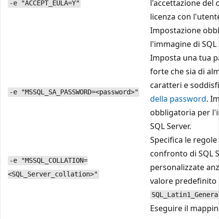
l'accettazione del 
-e "ACCEPT_EULA=Y"
licenza con l'utente
Impostazione obbl
l'immagine di SQL 
Imposta una tua 
forte che sia di a
caratteri e soddisfi
-e "MSSQL_SA_PASSWORD=<password>"
della password
. I
obbligatoria per l
SQL Server.
Specifica le regole 
confronto di SQL 
-e "MSSQL_COLLATION=
personalizzate anzi
<SQL_Server_collation>"
valore predefinito
SQL_Latin1_Genera
Eseguire il mappin