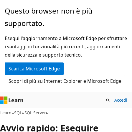
Ignora
Questo browser non è più
e
supportato.
passa
al
Esegui l'aggiornamento a Microsoft Edge per sfruttare
contenuto
i vantaggi di funzionalità più recenti, aggiornamenti
principale
della sicurezza e supporto tecnico.
Scarica Microsoft Edge
Scopri di più su Internet Explorer e Microsoft Edge
Learn
Accedi
Learn
SQL
SQL Server
Avvio rapido: Eseguire