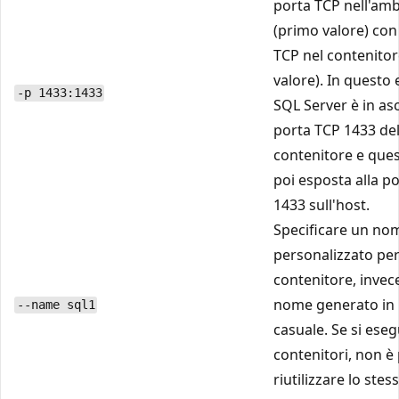
porta TCP nell'amb
(primo valore) con
TCP nel contenito
valore). In questo
-p 1433:1433
SQL Server è in asc
porta TCP 1433 de
contenitore e ques
poi esposta alla p
1433 sull'host.
Specificare un no
personalizzato per 
contenitore, invec
nome generato in
--name sql1
casuale. Se si ese
contenitori, non è 
riutilizzare lo ste